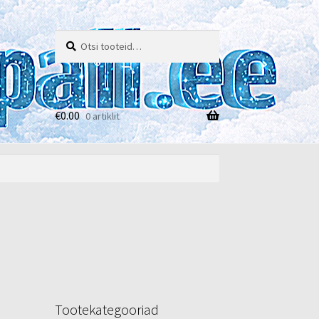
Otsi:
Otsi
€
0.00
0 artiklit
e
Tootekategooriad