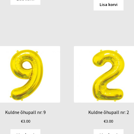
oli:
is:
€4.00.
€3.00.
Lisa korvi
€4.00.
€3.00.
Kuldne õhupall nr: 9
Kuldne õhupall nr: 2
€
3.00
€
3.00