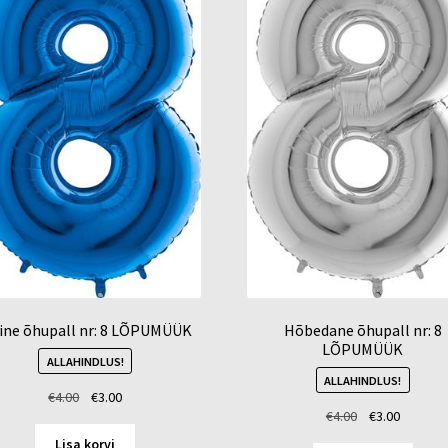
nine õhupall nr: 8 LÕPUMÜÜK
Hõbedane õhupall nr: 8
LÕPUMÜÜK
ALLAHINDLUS!
ALLAHINDLUS!
Algne
Current
€
4.00
€
3.00
Algne
Current
€
4.00
€
3.00
hind
price
hind
price
oli:
is:
Lisa korvi