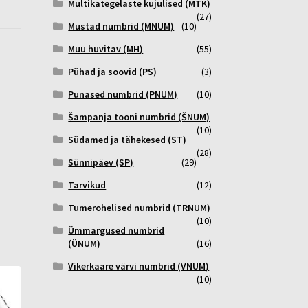
Multikategelaste kujulised (MTK)
(27)
Mustad numbrid (MNUM)
(10)
Muu huvitav (MH)
(55)
Pühad ja soovid (PS)
(3)
Punased numbrid (PNUM)
(10)
Šampanja tooni numbrid (ŠNUM)
(10)
Südamed ja tähekesed (ST)
(28)
Sünnipäev (SP)
(29)
Tarvikud
(12)
Tumerohelised numbrid (TRNUM)
(10)
Ümmargused numbrid
(ÜNUM)
(16)
Vikerkaare värvi numbrid (VNUM)
(10)