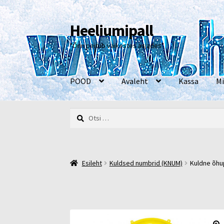
Heeliumipall
Liigu
Liigu
navigeerimisele
sisu
"Õnn peitub väikestes asjades"
juurde
POOD
Avaleht
Kassa
Mi
Otsi:
Esileht
Kassa
Kontakt
Minu konto
Müügi- ja 
Esileht
Kuldsed numbrid (KNUM)
Kuldne õhup