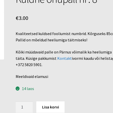
€
3.00
Kvaliteetsed kuldsed fooliumist numbrid. Kõrguseks 85c
Pallid on mõeldud heeliumiga täitmiseks!
Kõiki müüdavaid palle on Pärnus võimalik ka heeliumiga
täita. Küsige pakkumist
Kontakt
ivormi kaudu või helist
+372 5820 5901.
Meeldivaid elamusi
14 laos
Kuldne
Lisa korvi
õhupall