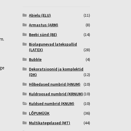
Abielu (ELU)
(11)
Armastus (ARM)
(8)
Beebi sünd (BE)
(14)
m.
Biolagunevad latekspallid
(LATEX)
(28)
Bubble
(4)
age
Dekoratsioonid ja komplektid
(DK)
(12)
Hõbedased numbrid (HNUM)
(10)
Kuldroosad numbrid (KRNUM)
(10)
Kuldsed numbrid (KNUM)
(10)
LÕPUMÜÜK
(36)
Multikategelased (MT)
(44)