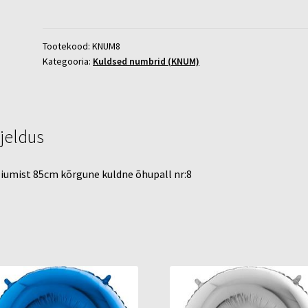
nr:
8
kogus
Tootekood:
KNUM8
Kategooria:
Kuldsed numbrid (KNUM)
rjeldus
iumist 85cm kõrgune kuldne õhupall nr:8