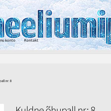
nu konto
Kontakt
privaatsustingimused
POOD
Heelium
Õhupallid
Pallikuller
Tänam
all nr: 8
Kuldne õhupall nr: 8