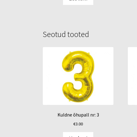
€4.00.
€3.00.
Seotud tooted
Kuldne õhupall nr: 3
€
3.00