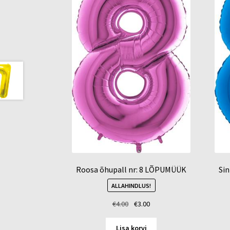
Roosa õhupall nr: 8 LÕPUMÜÜK
Si
ALLAHINDLUS!
Algne
Current
€
4.00
€
3.00
hind
price
oli:
is:
Lisa korvi