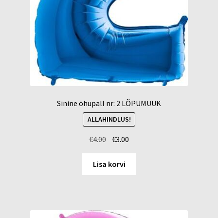
Sinine õhupall nr: 2 LÕPUMÜÜK
ALLAHINDLUS!
Algne
Current
€
4.00
€
3.00
hind
price
oli:
is:
Lisa korvi
€4.00.
€3.00.