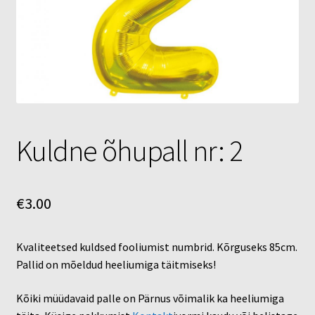
Õhupallid
Pallikuller
Täname
Kuldne õhupall nr: 2
€
3.00
Kvaliteetsed kuldsed fooliumist numbrid. Kõrguseks 85cm.
Pallid on mõeldud heeliumiga täitmiseks!
Kõiki müüdavaid palle on Pärnus võimalik ka heeliumiga