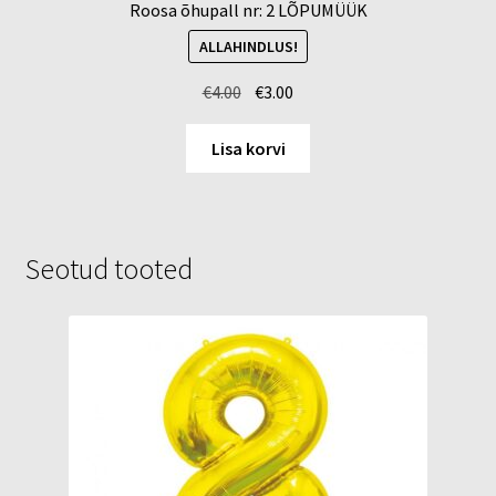
Roosa õhupall nr: 2 LÕPUMÜÜK
ALLAHINDLUS!
Algne
Current
€
4.00
€
3.00
hind
price
oli:
is:
Lisa korvi
€4.00.
€3.00.
Seotud tooted