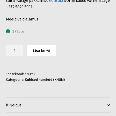
täita. Küsige pakkumist
Kontakt
ivormi kaudu või helistage
+372 5820 5901.
Meeldivaid elamusi
17 laos
Kuldne
Lisa korvi
õhupall
nr:
2
kogus
Tootekood:
KNUM2
Kategooria:
Kuldsed numbrid (KNUM)
Kirjeldus