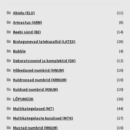
Abielu (ELU)
(11)
Armastus (ARM)
(8)
Beebi sünd (BE)
(14)
Biolagunevad latekspallid (LATEX)
(28)
Bubble
(4)
Dekoratsioonid ja komplektid (DK)
(12)
Hõbedased numbrid (HNUM)
(10)
Kuldroosad numbrid (KRNUM)
(10)
Kuldsed numbrid (KNUM)
(10)
LÕPUMÜÜK
(36)
Multikategelased (MT)
(44)
Multikategelaste kujulised (MTK)
(27)
Mustad numbrid (MNUM)
(10)