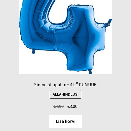
Sinine õhupall nr: 4 LÕPUMÜÜK
ALLAHINDLUS!
Algne
Current
€
4.00
€
3.00
hind
price
oli:
is:
Lisa korvi
€4.00.
€3.00.