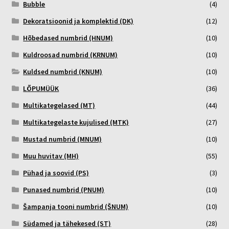
Bubble
(4)
Dekoratsioonid ja komplektid (DK)
(12)
Hõbedased numbrid (HNUM)
(10)
Kuldroosad numbrid (KRNUM)
(10)
Kuldsed numbrid (KNUM)
(10)
LÕPUMÜÜK
(36)
Multikategelased (MT)
(44)
Multikategelaste kujulised (MTK)
(27)
Mustad numbrid (MNUM)
(10)
Muu huvitav (MH)
(55)
Pühad ja soovid (PS)
(3)
Punased numbrid (PNUM)
(10)
Šampanja tooni numbrid (ŠNUM)
(10)
Südamed ja tähekesed (ST)
(28)