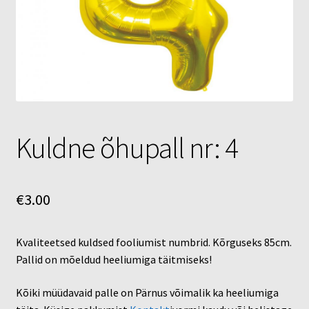
Õhupallid
Pallikuller
Täname
Kuldne õhupall nr: 4
€
3.00
Kvaliteetsed kuldsed fooliumist numbrid. Kõrguseks 85cm.
Pallid on mõeldud heeliumiga täitmiseks!
Kõiki müüdavaid palle on Pärnus võimalik ka heeliumiga