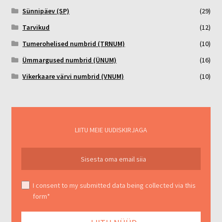
Sünnipäev (SP)
(29)
Tarvikud
(12)
Tumerohelised numbrid (TRNUM)
(10)
Ümmargused numbrid (ÜNUM)
(16)
Vikerkaare värvi numbrid (VNUM)
(10)
LIITU MEIE UUDISKIRJAGA
I consent to my submitted data being collected via this
form*