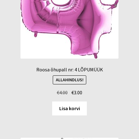
Roosa õhupall nr: 4 LÕPUMÜÜK
ALLAHINDLUS!
Algne
Current
€
4.00
€
3.00
hind
price
oli:
is:
Lisa korvi
€4.00.
€3.00.