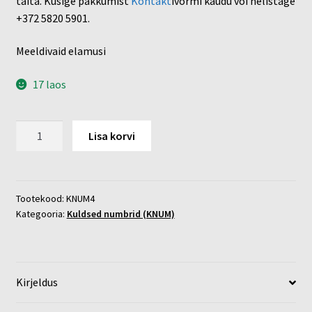
täita. Küsige pakkumist
Kontakt
ivormi kaudu või helistage
+372 5820 5901.
Meeldivaid elamusi
17 laos
Kuldne
Lisa korvi
õhupall
nr:
4
kogus
Tootekood:
KNUM4
Kategooria:
Kuldsed numbrid (KNUM)
Kirjeldus