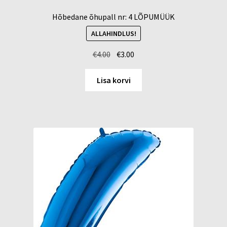
Hõbedane õhupall nr: 4 LÕPUMÜÜK
ALLAHINDLUS!
Algne
Current
€
4.00
€
3.00
hind
price
oli:
is:
Lisa korvi
€4.00.
€3.00.