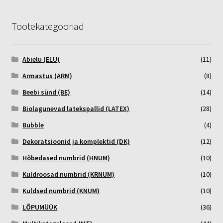
Õhupallid
Tootekategooriad
Pallikuller
Abielu (ELU)
(11)
Täname
Armastus (ARM)
(8)
Beebi sünd (BE)
(14)
Biolagunevad latekspallid (LATEX)
(28)
Bubble
(4)
Dekoratsioonid ja komplektid (DK)
(12)
Hõbedased numbrid (HNUM)
(10)
Kuldroosad numbrid (KRNUM)
(10)
Kuldsed numbrid (KNUM)
(10)
LÕPUMÜÜK
(36)