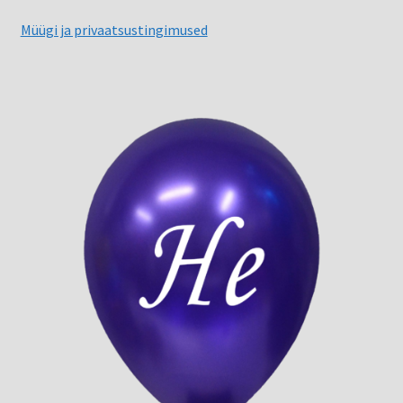
Müügi ja privaatsustingimused