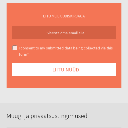
LIITU MEIE UUDISKIRJAGA
I consent to my submitted data being collected via this
form*
Müügi ja privaatsustingimused