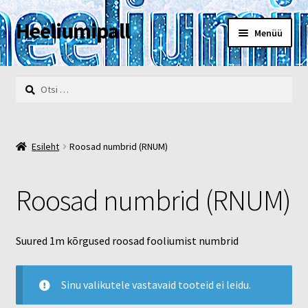
Heeliumipall
Liigu
Liigu
Menüü
navigeerimisele
sisu
juurde
Esileht
Otsi:
Kassa
Kontakt
Esileht
Roosad numbrid (RNUM)
Minu konto
Roosad numbrid (RNUM)
Müügi- ja privaatsustingimused
Suured 1m kõrgused roosad fooliumist numbrid
POOD
Heelium
Sinu valikutele vastavaid tooteid ei leidu.