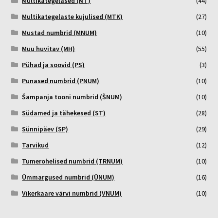
Multikategelased (MT)
(44)
Multikategelaste kujulised (MTK)
(27)
Mustad numbrid (MNUM)
(10)
Muu huvitav (MH)
(55)
Pühad ja soovid (PS)
(3)
Punased numbrid (PNUM)
(10)
Šampanja tooni numbrid (ŠNUM)
(10)
Südamed ja tähekesed (ST)
(28)
Sünnipäev (SP)
(29)
Tarvikud
(12)
Tumerohelised numbrid (TRNUM)
(10)
Ümmargused numbrid (ÜNUM)
(16)
Vikerkaare värvi numbrid (VNUM)
(10)