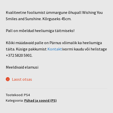
Kvaliteetne fooliumist ümmargune õhupall Wishing You
Smiles and Sunshine. Kõrguseks 45cm.
Pall on mõeldud heeliumiga täitmiseks!
Kõiki müüdavaid palle on Pärnus võimalik ka heeliumiga
täita. Küsige pakkumist
Kontakt
ivormi kaudu või helistage
+372 5820 5901.
Meeldivaid elamusi
Laost otsas
Tootekood:
PS4
Kategooria:
Pühad ja soovid (PS)