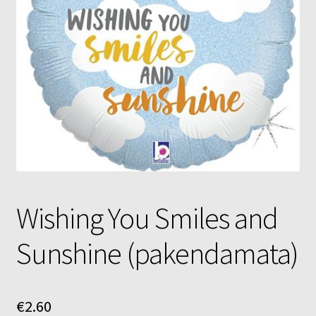
Õhupallid
Pallikuller
Täname
Wishing You Smiles and
Sunshine (pakendamata)
€
2.60