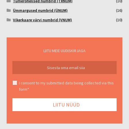
Tumerohelised numbrid (TRNUM)
(10)
Ümmargused numbrid (ÜNUM)
(16)
Vikerkaare värvi numbrid (VNUM)
(10)
LIITU MEIE UUDISKIRJAGA
I consent to my submitted data being collected via this
form*