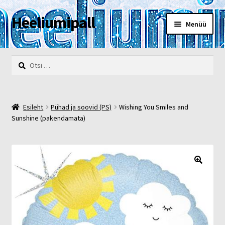
Heeliumipall
Liigu
Liigu
Menüü
navigeerimisele
sisu
juurde
Esileht
Otsi:
Kassa
Kontakt
Esileht
Pühad ja soovid (PS)
Wishing You Smiles and
Sunshine (pakendamata)
Minu konto
Müügi- ja privaatsustingimused
🔍
POOD
Heelium