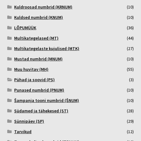
Kuldroosad numbrid (KRNUM)
(10)
Kuldsed numbrid (KNUM)
(10)
LÕPUMÜÜK
(36)
Multikategelased (MT)
(44)
Multikategelaste kujulised (MTK)
(27)
Mustad numbrid (MNUM)
(10)
Muu huvitav (MH)
(55)
Pühad ja soovid (PS)
(3)
Punased numbrid (PNUM)
(10)
Šampanja tooni numbrid (ŠNUM)
(10)
Südamed ja tähekesed (ST)
(28)
Sünnipäev (SP)
(29)
Tarvikud
(12)