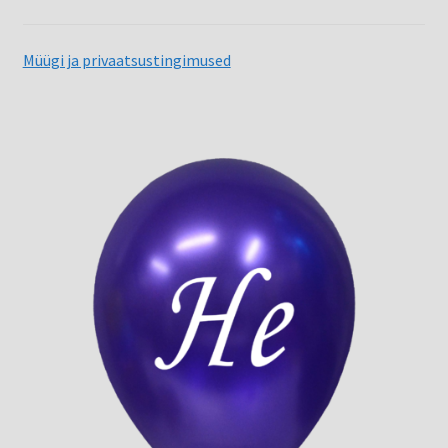
Müügi ja privaatsustingimused