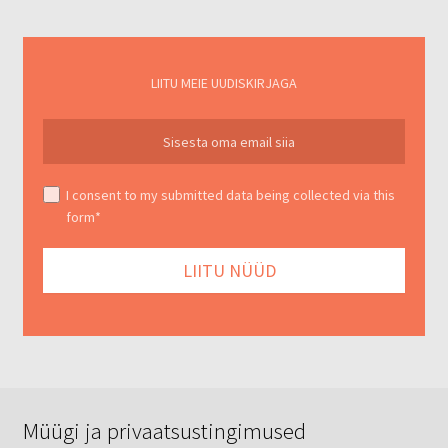
LIITU MEIE UUDISKIRJAGA
I consent to my submitted data being collected via this
form*
Müügi ja privaatsustingimused