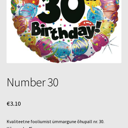
Õhupallid
Pallikuller
Täname
Number 30
€
3.10
Kvaliteetne fooliumist ümmargune õhupall nr. 30.