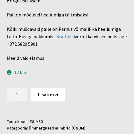
Kõrguseks 45cm.
Pall on mõeldud heeliumiga täitmiseks!
Kõiki müüdavaid palle on Pärnus võimalik ka heeliumiga
täita. Küsige pakkumist
Kontakt
ivormi kaudu või helistage
+372 5820 5901.
Meeldivaid elamusi
12 laos
Number
Lisa korvi
30
kogus
Tootekood:
ÜNUM30
Kategooria:
Ümmargused numbrid (ÜNUM)