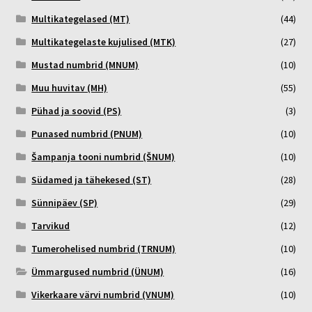
Multikategelased (MT)
(44)
Multikategelaste kujulised (MTK)
(27)
Mustad numbrid (MNUM)
(10)
Muu huvitav (MH)
(55)
Pühad ja soovid (PS)
(3)
Punased numbrid (PNUM)
(10)
Šampanja tooni numbrid (ŠNUM)
(10)
Südamed ja tähekesed (ST)
(28)
Sünnipäev (SP)
(29)
Tarvikud
(12)
Tumerohelised numbrid (TRNUM)
(10)
Ümmargused numbrid (ÜNUM)
(16)
Vikerkaare värvi numbrid (VNUM)
(10)