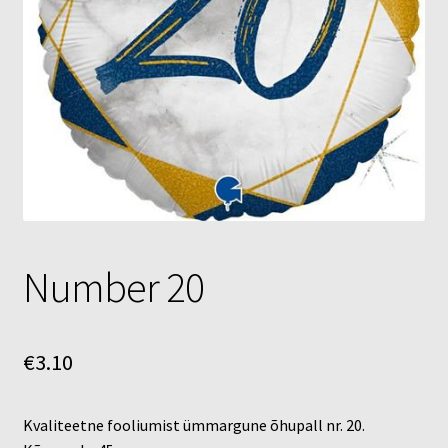
Õhupallid
Pallikuller
Täname
Number 20
€
3.10
Kvaliteetne fooliumist ümmargune õhupall nr. 20.