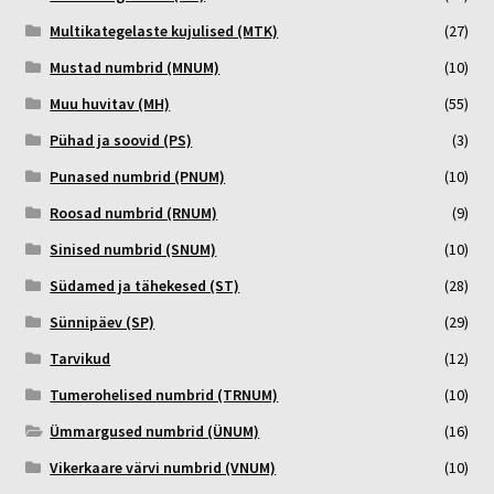
Multikategelaste kujulised (MTK)
(27)
Mustad numbrid (MNUM)
(10)
Muu huvitav (MH)
(55)
Pühad ja soovid (PS)
(3)
Punased numbrid (PNUM)
(10)
Roosad numbrid (RNUM)
(9)
Sinised numbrid (SNUM)
(10)
Südamed ja tähekesed (ST)
(28)
Sünnipäev (SP)
(29)
Tarvikud
(12)
Tumerohelised numbrid (TRNUM)
(10)
Ümmargused numbrid (ÜNUM)
(16)
Vikerkaare värvi numbrid (VNUM)
(10)