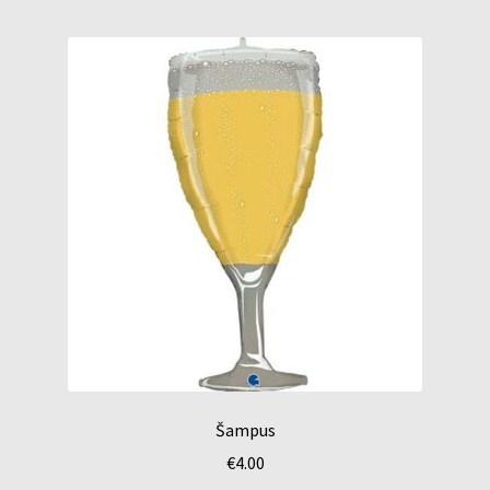
Šampus
€
4.00