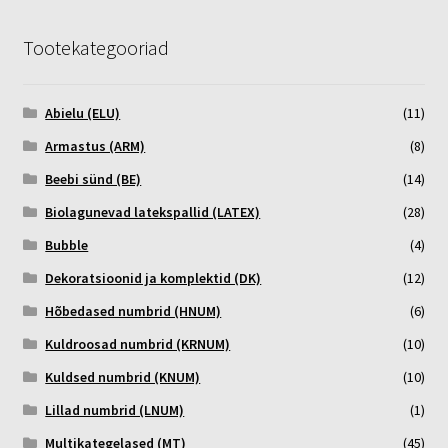
Tootekategooriad
Abielu (ELU)
(11)
Armastus (ARM)
(8)
Beebi sünd (BE)
(14)
Biolagunevad latekspallid (LATEX)
(28)
Bubble
(4)
Dekoratsioonid ja komplektid (DK)
(12)
Hõbedased numbrid (HNUM)
(6)
Kuldroosad numbrid (KRNUM)
(10)
Kuldsed numbrid (KNUM)
(10)
Lillad numbrid (LNUM)
(1)
Multikategelased (MT)
(45)