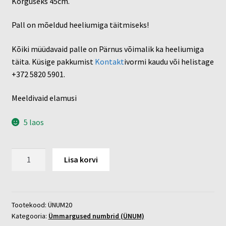
Kõrguseks 45cm.
Pall on mõeldud heeliumiga täitmiseks!
Kõiki müüdavaid palle on Pärnus võimalik ka heeliumiga
täita. Küsige pakkumist
Kontakt
ivormi kaudu või helistage
+372 5820 5901.
Meeldivaid elamusi
5 laos
Number
Lisa korvi
20
kogus
Tootekood:
ÜNUM20
Kategooria:
Ümmargused numbrid (ÜNUM)