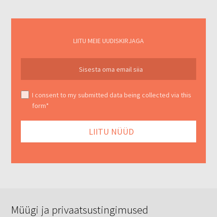
LIITU MEIE UUDISKIRJAGA
I consent to my submitted data being collected via this
form*
Müügi ja privaatsustingimused