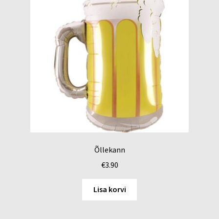
Õllekann
€
3.90
Lisa korvi