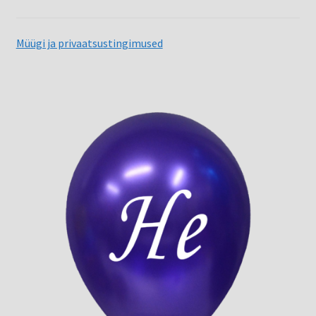
Müügi ja privaatsustingimused