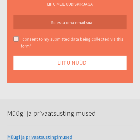
LIITU MEIE UUDISKIRJAGA
I consent to my submitted data being collected via this
form*
Müügi ja privaatsustingimused
Müügi ja privaatsustingimused