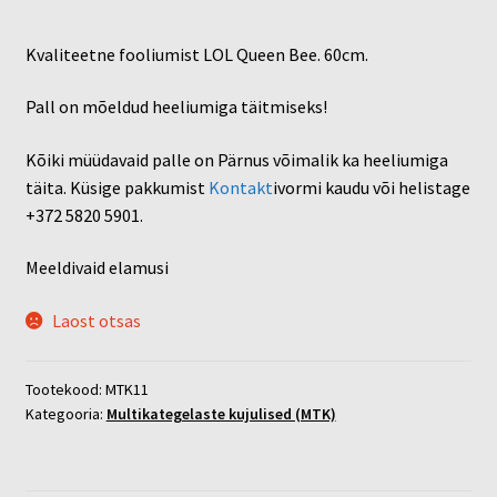
Kvaliteetne fooliumist LOL Queen Bee. 60cm.
Pall on mõeldud heeliumiga täitmiseks!
Kõiki müüdavaid palle on Pärnus võimalik ka heeliumiga
täita. Küsige pakkumist
Kontakt
ivormi kaudu või helistage
+372 5820 5901.
Meeldivaid elamusi
Laost otsas
Tootekood:
MTK11
Kategooria:
Multikategelaste kujulised (MTK)