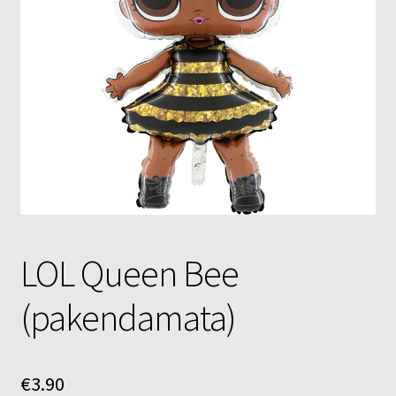
Õhupallid
Pallikuller
Täname
LOL Queen Bee
(pakendamata)
€
3.90