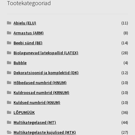
Tootekategooriad
Abielu (ELU)
(11)
Armastus (ARM)
(8)
Beebi sünd (BE)
(14)
Biolagunevad latekspallid (LATEX)
(28)
Bubble
(4)
Dekoratsioonid ja komplektid (DK)
(12)
Hõbedased numbrid (HNUM)
(10)
Kuldroosad numbrid (KRNUM)
(10)
Kuldsed numbrid (KNUM)
(10)
LÕPUMÜÜK
(36)
Multikategelased (MT)
(44)
Multikategelaste kujulised (MTK)
(27)