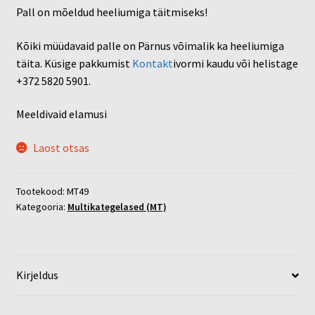
Pall on mõeldud heeliumiga täitmiseks!
Kõiki müüdavaid palle on Pärnus võimalik ka heeliumiga
täita. Küsige pakkumist
Kontakt
ivormi kaudu või helistage
+372 5820 5901.
Meeldivaid elamusi
Laost otsas
Tootekood:
MT49
Kategooria:
Multikategelased (MT)
Kirjeldus