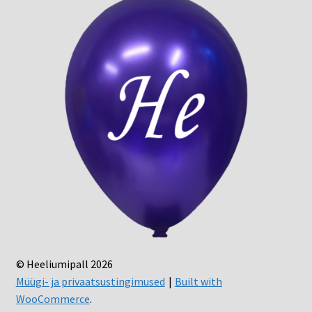
© Heeliumipall 2026
Müügi- ja privaatsustingimused
Built with
WooCommerce
.