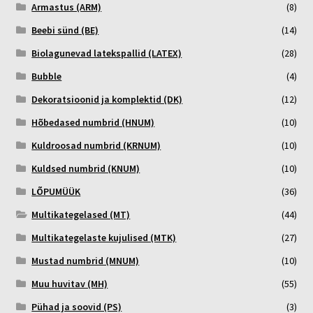
Armastus (ARM)
(8)
Beebi sünd (BE)
(14)
Biolagunevad latekspallid (LATEX)
(28)
Bubble
(4)
Dekoratsioonid ja komplektid (DK)
(12)
Hõbedased numbrid (HNUM)
(10)
Kuldroosad numbrid (KRNUM)
(10)
Kuldsed numbrid (KNUM)
(10)
LÕPUMÜÜK
(36)
Multikategelased (MT)
(44)
Multikategelaste kujulised (MTK)
(27)
Mustad numbrid (MNUM)
(10)
Muu huvitav (MH)
(55)
Pühad ja soovid (PS)
(3)