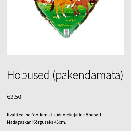
Õhupallid
Pallikuller
Täname
Hobused (pakendamata)
€
2.50
Kvaliteetne fooliumist südamekujuline õhupall
Madagaskar. Kõrguseks 45cm.