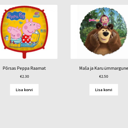
Põrsas Peppa Raamat
Maša ja Karu ümmargun
€
2.30
€
2.50
Lisa korvi
Lisa korvi