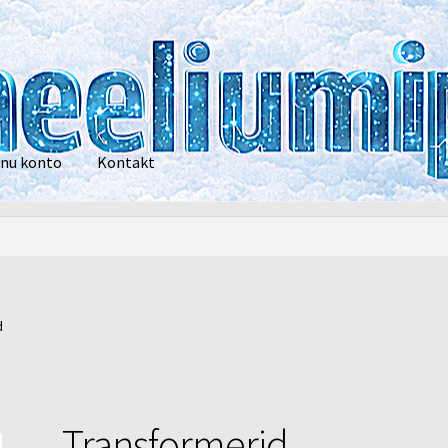
nu konto
Kontakt
privaatsustingimused
POOD
Heelium
Õhupallid
Pallikuller
Tänam
d
Transformerid