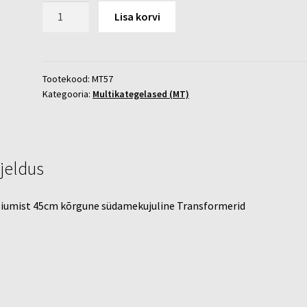
Transformerid
Lisa korvi
kogus
Tootekood:
MT57
Kategooria:
Multikategelased (MT)
rjeldus
iumist 45cm kõrgune südamekujuline Transformerid