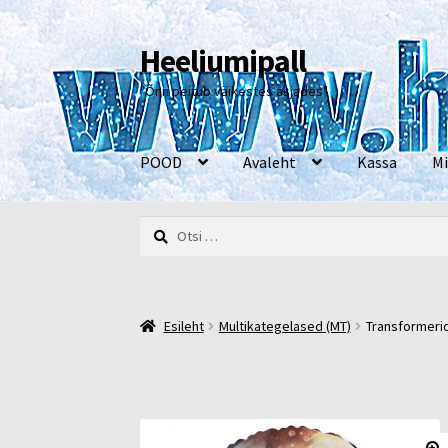
Heeliumipall
Liigu
Liigu
navigeerimisele
sisu
"Õnn peitub väikestes asjades"
juurde
POOD
Avaleht
Kassa
Mi
Otsi:
Esileht
Kassa
Kontakt
Minu konto
Müügi- ja 
Esileht
Multikategelased (MT)
Transformeri