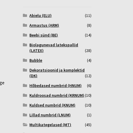
Abielu (ELU)
(11)
Armastus (ARM)
(8)
Beebi sünd (BE)
(14)
Biolagunevad latekspallid
(LATEX)
(28)
Bubble
(4)
Dekoratsioonid ja komplektid
(DK)
(12)
age
Hõbedased numbrid (HNUM)
(6)
Kuldroosad numbrid (KRNUM)
(10)
Kuldsed numbrid (KNUM)
(10)
Lillad numbrid (LNUM)
(1)
Multikategelased (MT)
(45)