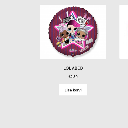
LOL ABCD
€
2.50
Lisa korvi