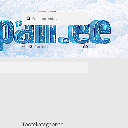
Otsi:
Otsi
€
0.00
0 artiklit
e
Tootekategooriad