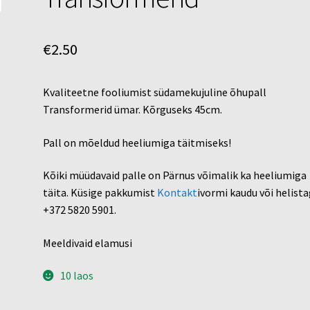
€
2.50
Kvaliteetne fooliumist südamekujuline õhupall
Transformerid ümar. Kõrguseks 45cm.
Pall on mõeldud heeliumiga täitmiseks!
Kõiki müüdavaid palle on Pärnus võimalik ka heeliumiga
täita. Küsige pakkumist
Kontakt
ivormi kaudu või helist
+372 5820 5901.
Meeldivaid elamusi
10 laos