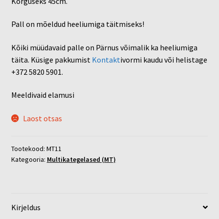
Kõrguseks 45cm.
Pall on mõeldud heeliumiga täitmiseks!
Kõiki müüdavaid palle on Pärnus võimalik ka heeliumiga
täita. Küsige pakkumist
Kontakt
ivormi kaudu või helistage
+372 5820 5901.
Meeldivaid elamusi
Laost otsas
Tootekood:
MT11
Kategooria:
Multikategelased (MT)
Kirjeldus