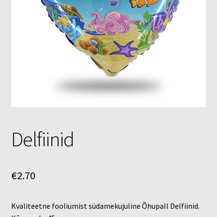
Õhupallid
Pallikuller
Täname
Delfiinid
€
2.70
Kvaliteetne fooliumist südamekujuline Õhupall Delfiinid.