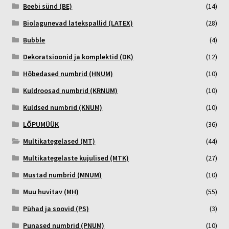
Beebi sünd (BE)
(14)
Biolagunevad latekspallid (LATEX)
(28)
Bubble
(4)
Dekoratsioonid ja komplektid (DK)
(12)
Hõbedased numbrid (HNUM)
(10)
Kuldroosad numbrid (KRNUM)
(10)
Kuldsed numbrid (KNUM)
(10)
LÕPUMÜÜK
(36)
Multikategelased (MT)
(44)
Multikategelaste kujulised (MTK)
(27)
Mustad numbrid (MNUM)
(10)
Muu huvitav (MH)
(55)
Pühad ja soovid (PS)
(3)
Punased numbrid (PNUM)
(10)