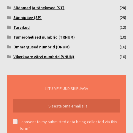
Südamed ja tähekesed (ST)
(28)
Sünnipäev (SP)
(29)
Tarvikud
(12)
Tumerohelised numbrid (TRNUM)
(10)
Ümmargused numbrid (ÜNUM)
(16)
Vikerkaare värvi numbrid (VNUM)
(10)
LIITU MEIE UUDISKIRJAGA
I consent to my submitted data being collected via this
form*