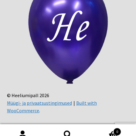
© Heeliumipall 2026
Müügi- ja privaatsustingimused
Built with
WooCommerce
.
0