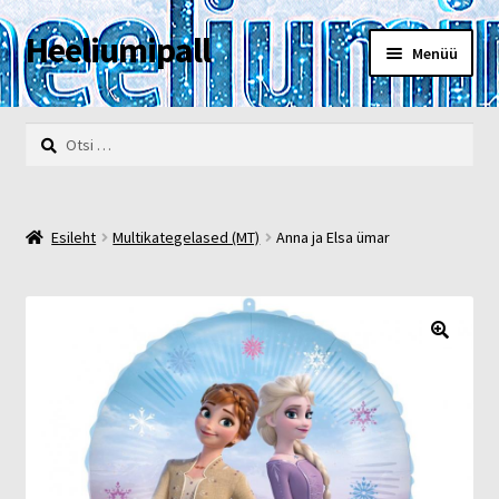
Heeliumipall
Liigu
Liigu
Menüü
navigeerimisele
sisu
juurde
Esileht
Otsi:
Kassa
Kontakt
Esileht
Multikategelased (MT)
Anna ja Elsa ümar
Minu konto
Müügi- ja privaatsustingimused
🔍
POOD
Heelium