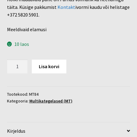
täita. Küsige pakkumist
Kontakt
ivormi kaudu või helistage
+372 5820 5901.
Meeldivaid elamusi
10 laos
Anna
Lisa korvi
ja
Elsa
ümar
kogus
Tootekood:
MT84
Kategooria:
Multikategelased (MT)
Kirjeldus