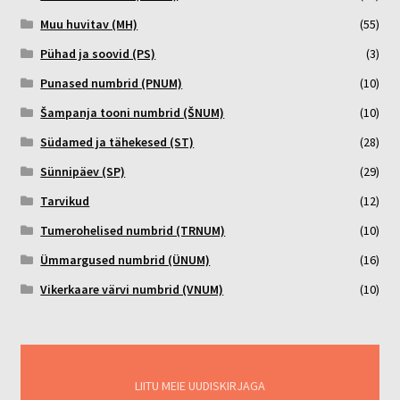
Muu huvitav (MH)
(55)
Pühad ja soovid (PS)
(3)
Punased numbrid (PNUM)
(10)
Šampanja tooni numbrid (ŠNUM)
(10)
Südamed ja tähekesed (ST)
(28)
Sünnipäev (SP)
(29)
Tarvikud
(12)
Tumerohelised numbrid (TRNUM)
(10)
Ümmargused numbrid (ÜNUM)
(16)
Vikerkaare värvi numbrid (VNUM)
(10)
LIITU MEIE UUDISKIRJAGA