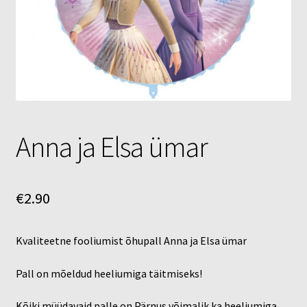
Õhupallid
Pallikuller
Täname
Anna ja Elsa ümar
€
2.90
Kvaliteetne fooliumist õhupall Anna ja Elsa ümar
Pall on mõeldud heeliumiga täitmiseks!
Kõiki müüdavaid palle on Pärnus võimalik ka heeliumiga