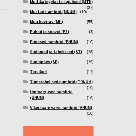
Multikategelaste kujulised (MTK)
(27)
Mustad numbrid (MNUM)
(10)
Muu huvitav (MH)
(55)
Pühad ja soovid (PS)
(3)
Punased numbrid (PNUM)
(10)
Südamed ja tähekesed (ST)
(28)
Sünnipäev (SP)
(29)
Tarvikud
(12)
Tumerohelised numbrid (TRNUM)
(10)
Ümmargused numbrid
(ÜNUM)
(16)
Vikerkaare värvi numbrid (VNUM)
(10)