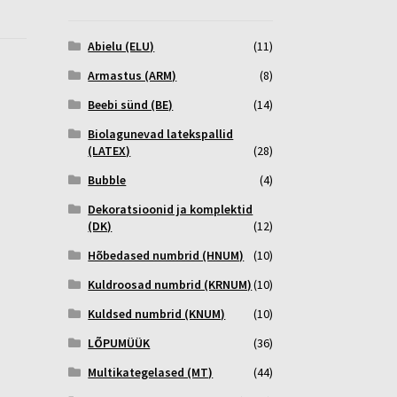
Abielu (ELU)
(11)
Armastus (ARM)
(8)
Beebi sünd (BE)
(14)
Biolagunevad latekspallid
(LATEX)
(28)
Bubble
(4)
Dekoratsioonid ja komplektid
(DK)
(12)
Hõbedased numbrid (HNUM)
(10)
Kuldroosad numbrid (KRNUM)
(10)
Kuldsed numbrid (KNUM)
(10)
LÕPUMÜÜK
(36)
Multikategelased (MT)
(44)