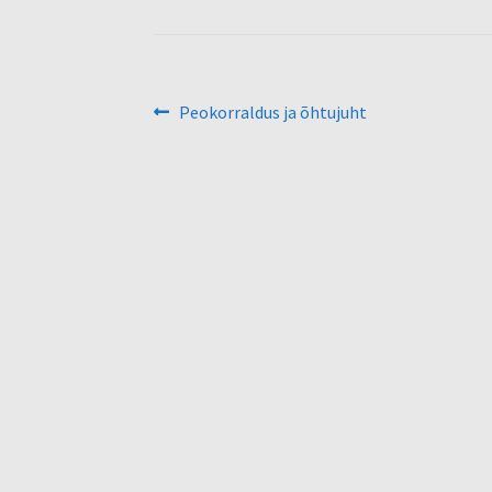
Navigeerimine
Eelmine
Peokorraldus ja õhtujuht
postitus: