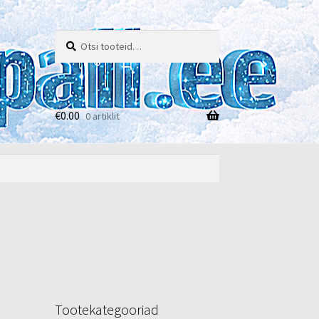
Otsi:
Otsi
€
0.00
0 artiklit
e
Tootekategooriad