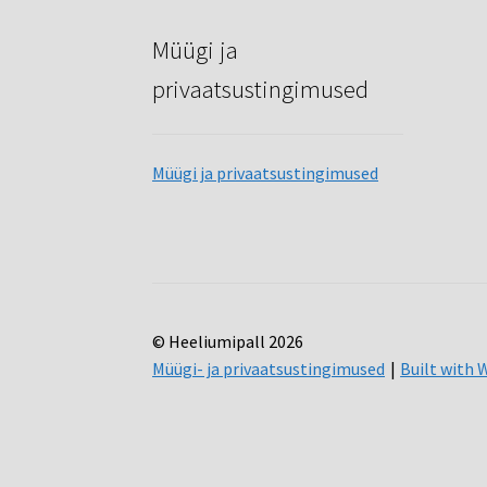
Müügi ja
privaatsustingimused
Müügi ja privaatsustingimused
© Heeliumipall 2026
Müügi- ja privaatsustingimused
Built wit