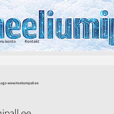
nu konto
Kontakt
privaatsustingimused
POOD
Heelium
Õhupallid
Pallikuller
Tänam
Logo-www.heeliumipall.ee
pall.ee