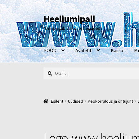
Heeliumipall
Liigu
Liigu
navigeerimisele
sisu
"Õnn peitub väikestes asjades"
juurde
POOD
Avaleht
Kassa
Mi
Otsi:
Esileht
Kassa
Kontakt
Minu konto
Müügi- ja 
Esileht
Uudised
Peokorraldus ja õhtujuht
Logo-www.heeliumi