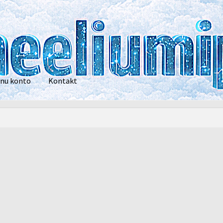
nu konto
Kontakt
privaatsustingimused
POOD
Heelium
Õhupallid
Pallikuller
Tänam