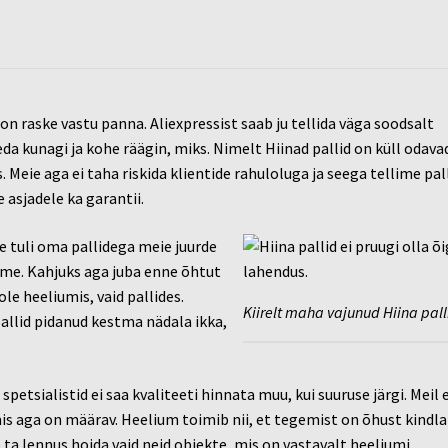
 on raske vastu panna. Aliexpressist saab ju tellida väga soodsalt
seda kunagi ja kohe räägin, miks. Nimelt Hiinad pallid on küll odava
 Meie aga ei taha riskida klientide rahuloluga ja seega tellime pal
 asjadele ka garantii.
e tuli oma pallidega meie juurde
ime. Kahjuks aga juba enne õhtut
ole heeliumis, vaid pallides.
Kiirelt maha vajunud Hiina pall
pallid pidanud kestma nädala ikka,
spetsialistid ei saa kvaliteeti hinnata muu, kui suuruse järgi. Meil e
mis aga on määrav. Heelium toimib nii, et tegemist on õhust kindla
ta lennus hoida vaid neid objekte, mis on vastavalt heeliumi