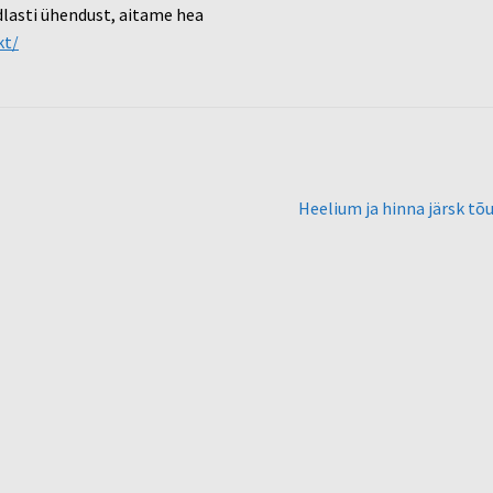
ndlasti ühendust, aitame hea
kt/
Järgmine
Heelium ja hinna järsk tõ
postitus: