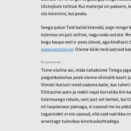
tõstejõule tehtud. Kui materjal on paksem, ku
siis kiiremini, kui peaks.
Seega palun Teid kallid kliendid, ärge minge k
tulemus on just selline, nagu seda ootate. 
kogu kaupa veel e-poes üleval, aga kindlasti t
www.lunester.ee
. Oleme kõiki neid aastaid k
Õhupallikaared
Teine oluline asi, mida tahaksime Teiega jaga
paigalduskohas peab olema võimalik kaart pae
Viimati kutsuti meid sadama kaile, kus taheti i
Ehitasime auto ja redeli najal korraliku 6m ka
tulemusega rahule, sest just sel hetkel, kui 
oli laupäevase päevaga, ei saanud me ka piduli
tagasisidet ei ole saanud, ehk said nad ikka om
arvestage tulevikus kinnituskohtadega.