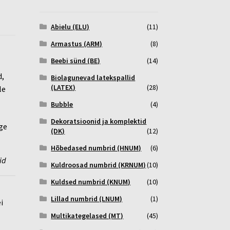
Abielu (ELU)
(11)
Armastus (ARM)
(8)
Beebi sünd (BE)
(14)
d,
Biolagunevad latekspallid
(LATEX)
(28)
le
Bubble
(4)
Dekoratsioonid ja komplektid
(DK)
(12)
Hõbedased numbrid (HNUM)
(6)
id
Kuldroosad numbrid (KRNUM)
(10)
Kuldsed numbrid (KNUM)
(10)
Lillad numbrid (LNUM)
(1)
i
Multikategelased (MT)
(45)