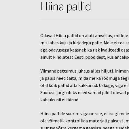
Hiina pallid
Odavad Hiina pallid on alati ahvatlus, millele
mistahes kuju ja kirjadega palle. Meie ei tee 
aga odavusega kaasneb ka risk kvaliteedi osas.
ainult kindlatest Eesti poodidest, kus antakse
Viimane pettumus juhtus alles hiljuti. Inimen
ja palus need täita, mida me ka rõõmuga teg
olid kõik pallid alla kukkunud. Uskuge, viga ei 
Suuruse järgi oleks need samad pildil olevad 
kahjuks nii ei läinud.
Hiina pallide suurim viga on see, et isegi meie 
ole võimalik kontrollida materjali paksust, 
suuruse võrra kergema gaasiga, seega suudab 