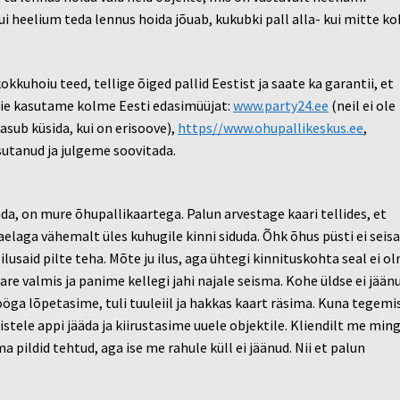
i heelium teda lennus hoida jõuab, kukubki pall alla- kui mitte ko
okkuhoiu teed, tellige õiged pallid Eestist ja saate ka garantii, et
Meie kasutame kolme Eesti edasimüüjat:
www.party24.ee
(neil ei ole
asub küsida, kui on erisoove),
https//www.ohupallikeskus.ee
,
asutanud ja julgeme soovitada.
da, on mure õhupallikaartega. Palun arvestage kaari tellides, et
laga vähemalt üles kuhugile kinni siduda. Õhk õhus püsti ei seisa
lusaid pilte teha. Mõte ju ilus, aga ühtegi kinnituskohta seal ei ol
are valmis ja panime kellegi jahi najale seisma. Kohe üldse ei jään
tööga lõpetasime, tuli tuuleiil ja hakkas kaart räsima. Kuna tegemi
stele appi jääda ja kiirustasime uuele objektile. Kliendilt me ming
a pildid tehtud, aga ise me rahule küll ei jäänud. Nii et palun