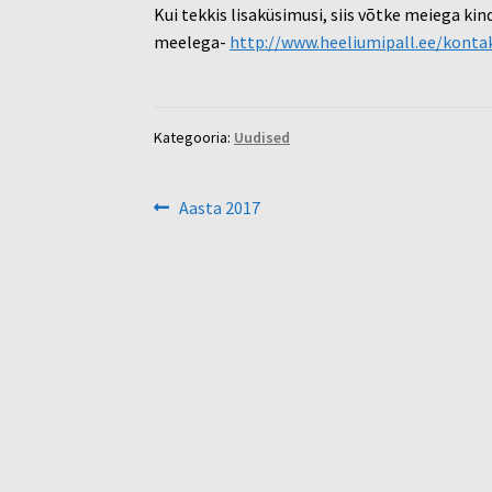
Kui tekkis lisaküsimusi, siis võtke meiega ki
meelega-
http://www.heeliumipall.ee/konta
Kategooria:
Uudised
Navigeerimine
Eelmine
Aasta 2017
postitus: