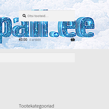
Otsi:
Otsi
€
0.00
0 artiklit
e
Tootekategooriad