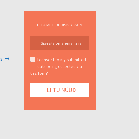
LIITU MEIE UUDISKIRJAGA
us
I consent to my submitted
data being collected via
this form*