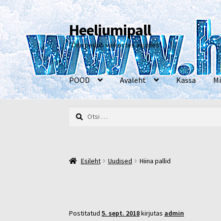
Heeliumipall
Liigu
Liigu
navigeerimisele
sisu
"Õnn peitub väikestes asjades"
juurde
POOD
Avaleht
Kassa
Mi
Otsi:
Esileht
Kassa
Kontakt
Minu konto
Müügi- ja 
Esileht
Uudised
Hiina pallid
Postitatud
5. sept. 2018
kirjutas
admin