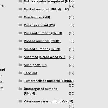
Multikategelaste kujulised (MTK)
he,
(27)
Mustad numbrid (MNUM)
(10)
Muu huvitav (MH)
(55)
Pühad ja soovid (PS)
(3)
Punased numbrid (PNUM)
(10)
Roosad numbrid (RNUM)
(9)
Sinised numbrid (SNUM)
(10)
Südamed ja tähekesed (ST)
(28)
.
Sünnipäev (SP)
(29)
nud.
Tarvikud
(12)
ud
Tumerohelised numbrid (TRNUM)
st
(10)
it
Ümmargused numbrid
(ÜNUM)
(16)
Vikerkaare värvi numbrid (VNUM)
(10)