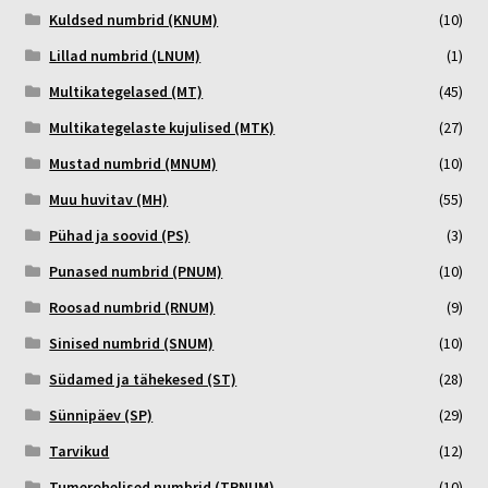
Kuldsed numbrid (KNUM)
(10)
Lillad numbrid (LNUM)
(1)
Multikategelased (MT)
(45)
Multikategelaste kujulised (MTK)
(27)
Mustad numbrid (MNUM)
(10)
Muu huvitav (MH)
(55)
Pühad ja soovid (PS)
(3)
Punased numbrid (PNUM)
(10)
Roosad numbrid (RNUM)
(9)
Sinised numbrid (SNUM)
(10)
Südamed ja tähekesed (ST)
(28)
Sünnipäev (SP)
(29)
Tarvikud
(12)
Tumerohelised numbrid (TRNUM)
(10)