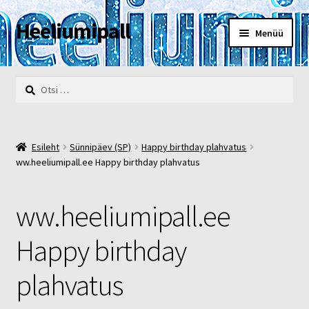
Heeliumipall
Liigu
Liigu
Menüü
navigeerimisele
sisu
juurde
Esileht
Otsi:
Kassa
Kontakt
Esileht
Sünnipäev (SP)
Happy birthday plahvatus
ww.heeliumipall.ee Happy birthday plahvatus
Minu konto
ww.heeliumipall.ee
Müügi- ja privaatsustingimused
Happy birthday
POOD
plahvatus
Heelium