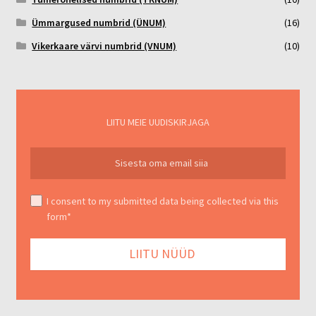
Ümmargused numbrid (ÜNUM)
(16)
Vikerkaare värvi numbrid (VNUM)
(10)
LIITU MEIE UUDISKIRJAGA
I consent to my submitted data being collected via this
form*