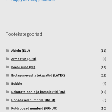
Navigeerimine
postitus:
Tootekategooriad
Abielu (ELU)
(11)
Armastus (ARM)
(8)
Beebi sünd (BE)
(14)
Biolagunevad latekspallid (LATEX)
(28)
Bubble
(4)
Dekoratsioonid ja komplektid (DK)
(12)
Hõbedased numbrid (HNUM)
(6)
Kuldroosad numbrid (KRNUM)
(10)