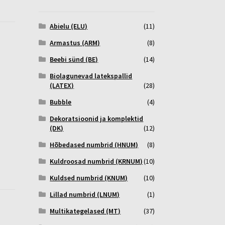
Abielu (ELU)
(11)
Armastus (ARM)
(8)
Beebi sünd (BE)
(14)
Biolagunevad latekspallid
(LATEX)
(28)
Bubble
(4)
Dekoratsioonid ja komplektid
(DK)
(12)
Hõbedased numbrid (HNUM)
(8)
Kuldroosad numbrid (KRNUM)
(10)
Kuldsed numbrid (KNUM)
(10)
Lillad numbrid (LNUM)
(1)
Multikategelased (MT)
(37)