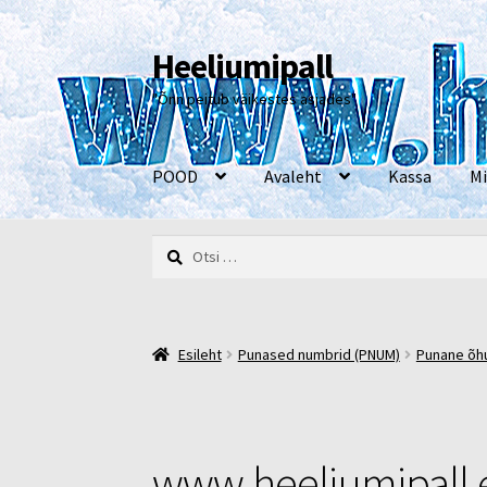
Heeliumipall
Liigu
Liigu
navigeerimisele
sisu
"Õnn peitub väikestes asjades"
juurde
POOD
Avaleht
Kassa
Mi
Otsi:
Esileht
Kassa
Kontakt
Minu konto
Müügi- ja 
Esileht
Punased numbrid (PNUM)
Punane õhup
www.heeliumipall.