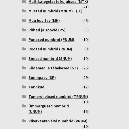
Multikategelaste kujulised (MTK)
(21)
Mustad numbrid (MNUM)
(10)
Muu huvitav (MH)
(46)
Pühad ja soovid (PS)
(3)
Punased numbrid (PNUM)
(10)
Roosad numbrid (RNUM)
(9)
Sinised numbrid (SNUM)
(10)
Südamed ja tähekesed (ST)
(26)
Sünnipäev (SP)
(29)
Tarvikud
(12)
Tumerohelised numbrid (TRNUM)
(10)
Ümmargused numbrid
(ÜNUM)
(16)
Vikerkaare värvi numbrid (VNUM)
(10)