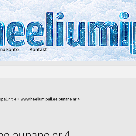
nu konto
Kontakt
privaatsustingimused
POOD
Heelium
Õhupallid
Pallikuller
Tänam
all nr: 4
www.heeliumipall.ee punane nr 4
ee punane nr 4