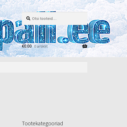
Otsi:
Otsi
€
0.00
0 artiklit
e
Tootekategooriad