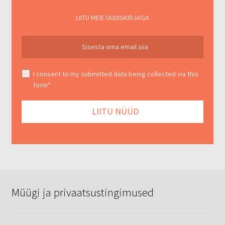
LIITU MEIE UUDISKIRJAGA
I consent to my submitted data being collected via this
form*
Müügi ja privaatsustingimused