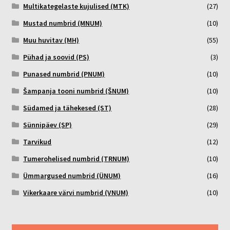
Multikategelaste kujulised (MTK)
(27)
Mustad numbrid (MNUM)
(10)
Muu huvitav (MH)
(55)
Pühad ja soovid (PS)
(3)
Punased numbrid (PNUM)
(10)
Šampanja tooni numbrid (ŠNUM)
(10)
Südamed ja tähekesed (ST)
(28)
Sünnipäev (SP)
(29)
Tarvikud
(12)
Tumerohelised numbrid (TRNUM)
(10)
Ümmargused numbrid (ÜNUM)
(16)
Vikerkaare värvi numbrid (VNUM)
(10)