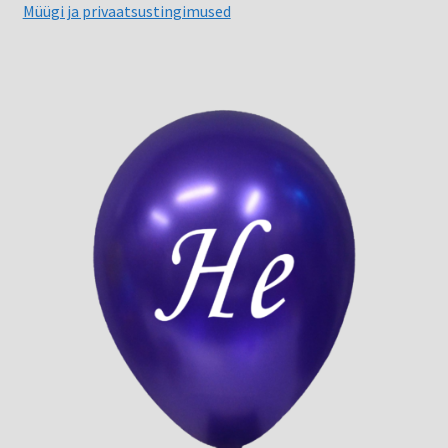
Müügi ja privaatsustingimused