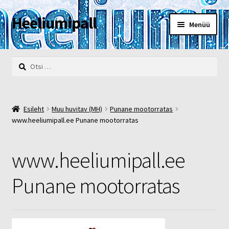
Heeliumipall
Liigu
Liigu
Menüü
navigeerimisele
sisu
juurde
Esileht
Otsi:
Kassa
Kontakt
Esileht
Muu huvitav (MH)
Punane mootorratas
www.heeliumipall.ee Punane mootorratas
Minu konto
www.heeliumipall.ee
Müügi- ja privaatsustingimused
Punane mootorratas
POOD
Heelium