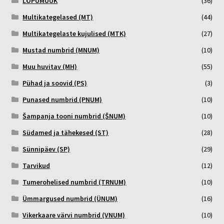
LÕPUMÜÜK
(36)
Multikategelased (MT)
(44)
Multikategelaste kujulised (MTK)
(27)
Mustad numbrid (MNUM)
(10)
Muu huvitav (MH)
(55)
Pühad ja soovid (PS)
(3)
Punased numbrid (PNUM)
(10)
Šampanja tooni numbrid (ŠNUM)
(10)
Südamed ja tähekesed (ST)
(28)
Sünnipäev (SP)
(29)
Tarvikud
(12)
Tumerohelised numbrid (TRNUM)
(10)
Ümmargused numbrid (ÜNUM)
(16)
Vikerkaare värvi numbrid (VNUM)
(10)