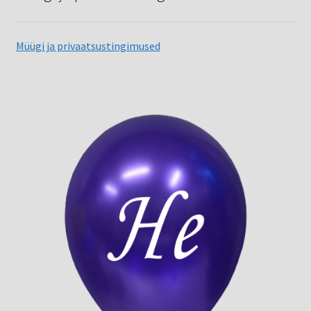
Müügi ja privaatsustingimused