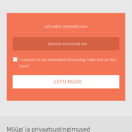
LIITU MEIE UUDISKIRJAGA
I consent to my submitted data being collected via this
form*
Müügi ja privaatsustingimused