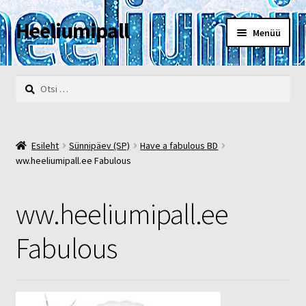
Heeliumipall
Liigu
Liigu
Menüü
navigeerimisele
sisu
juurde
Esileht
Otsi:
Kassa
Kontakt
Esileht
Sünnipäev (SP)
Have a fabulous BD
ww.heeliumipall.ee Fabulous
Minu konto
ww.heeliumipall.ee
Müügi- ja privaatsustingimused
Fabulous
POOD
Heelium