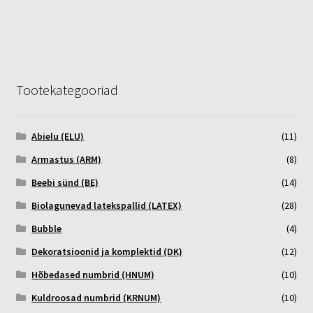
Tootekategooriad
Abielu (ELU)
(11)
Armastus (ARM)
(8)
Beebi sünd (BE)
(14)
Biolagunevad latekspallid (LATEX)
(28)
Bubble
(4)
Dekoratsioonid ja komplektid (DK)
(12)
Hõbedased numbrid (HNUM)
(10)
Kuldroosad numbrid (KRNUM)
(10)