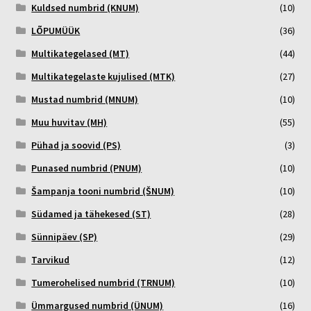
Kuldsed numbrid (KNUM)
(10)
LÕPUMÜÜK
(36)
Multikategelased (MT)
(44)
Multikategelaste kujulised (MTK)
(27)
Mustad numbrid (MNUM)
(10)
Muu huvitav (MH)
(55)
Pühad ja soovid (PS)
(3)
Punased numbrid (PNUM)
(10)
Šampanja tooni numbrid (ŠNUM)
(10)
Südamed ja tähekesed (ST)
(28)
Sünnipäev (SP)
(29)
Tarvikud
(12)
Tumerohelised numbrid (TRNUM)
(10)
Ümmargused numbrid (ÜNUM)
(16)