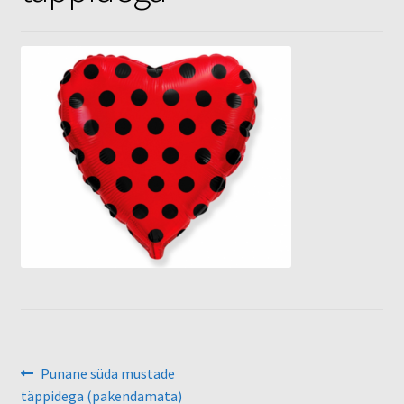
Õhupallid
Pallikuller
Täname
Navigeerimine
Eelmine
Punane süda mustade
postitus:
täppidega (pakendamata)