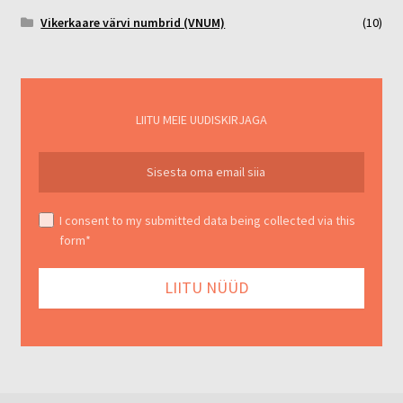
Vikerkaare värvi numbrid (VNUM)
(10)
LIITU MEIE UUDISKIRJAGA
I consent to my submitted data being collected via this
form*