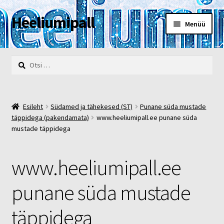
Heeliumipall
Liigu
Liigu
Menüü
navigeerimisele
sisu
juurde
Esileht
Otsi:
Kassa
Kontakt
Esileht
Südamed ja tähekesed (ST)
Punane süda mustade
täppidega (pakendamata)
www.heeliumipall.ee punane süda
Minu konto
mustade täppidega
Müügi- ja privaatsustingimused
www.heeliumipall.ee
POOD
punane süda mustade
Heelium
täppidega