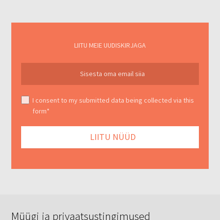
LIITU MEIE UUDISKIRJAGA
I consent to my submitted data being collected via this
form*
Müügi ja privaatsustingimused