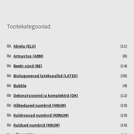
Tootekategooriad
Abielu (ELU)
(11)
Armastus (ARM)
(8)
Beebi sünd (BE)
(14)
Biolagunevad latekspallid (LATEX)
(28)
Bubble
(4)
Dekoratsioonid ja komplektid (DK)
(12)
Hõbedased numbrid (HNUM)
(10)
Kuldroosad numbrid (KRNUM)
(10)
Kuldsed numbrid (KNUM)
(10)