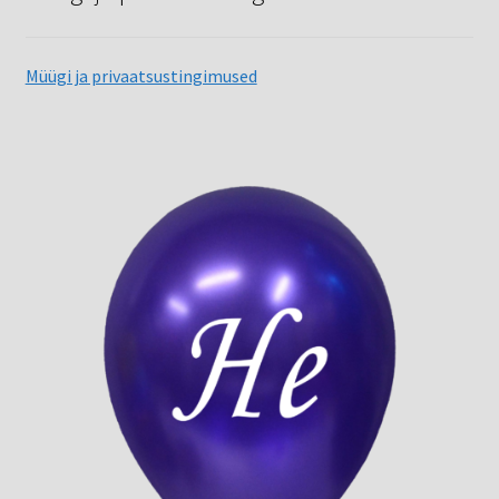
Müügi ja privaatsustingimused