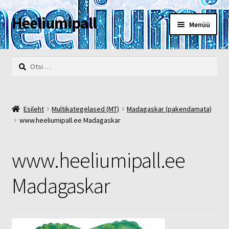
Heeliumipall
Liigu
Liigu
Menüü
navigeerimisele
sisu
juurde
Esileht
Otsi:
Kassa
Kontakt
Esileht
Multikategelased (MT)
Madagaskar (pakendamata)
www.heeliumipall.ee Madagaskar
Minu konto
www.heeliumipall.ee
Müügi- ja privaatsustingimused
Madagaskar
POOD
Heelium