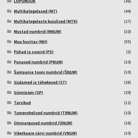
LÕPUMÜÜK
(36)
Multikategelased (MT)
(44)
Multikategelaste kujulised (MTK)
(27)
Mustad numbrid (MNUM)
(10)
Muu huvitav (MH)
(55)
Pühad ja soovid (PS)
(3)
Punased numbrid (PNUM)
(10)
Šampanja tooni numbrid (ŠNUM)
(10)
Südamed ja tähekesed (ST)
(28)
Sünnipäev (SP)
(29)
Tarvikud
(12)
Tumerohelised numbrid (TRNUM)
(10)
Ümmargused numbrid (ÜNUM)
(16)
Vikerkaare värvi numbrid (VNUM)
(10)