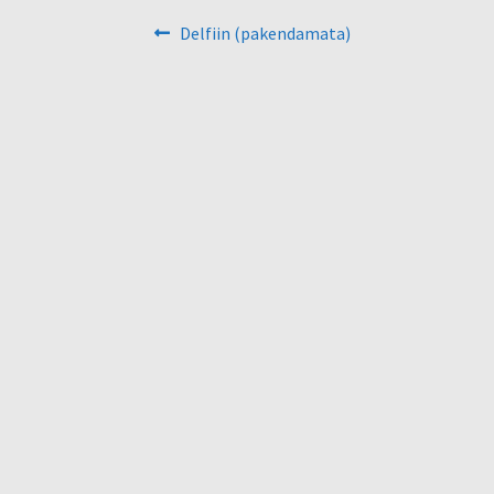
Navigeerimine
Eelmine
Delfiin (pakendamata)
postitus: