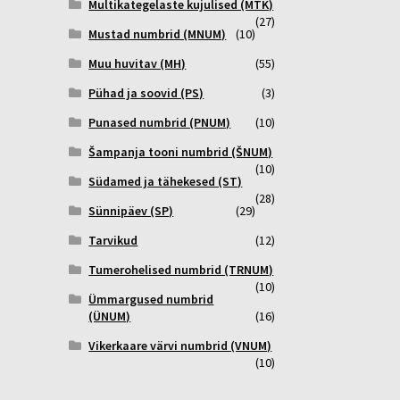
Multikategelaste kujulised (MTK)
(27)
Mustad numbrid (MNUM)
(10)
Muu huvitav (MH)
(55)
Pühad ja soovid (PS)
(3)
Punased numbrid (PNUM)
(10)
Šampanja tooni numbrid (ŠNUM)
(10)
Südamed ja tähekesed (ST)
(28)
Sünnipäev (SP)
(29)
Tarvikud
(12)
Tumerohelised numbrid (TRNUM)
(10)
Ümmargused numbrid
(ÜNUM)
(16)
Vikerkaare värvi numbrid (VNUM)
(10)