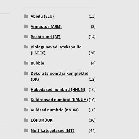
Abielu (ELU)
(11)
Armastus (ARM)
(8)
Beebi sünd (BE)
(14)
Biolagunevad latekspallid
(LATEX)
(28)
Bubble
(4)
Dekoratsioonid ja komplektid
(DK)
(12)
Hõbedased numbrid (HNUM)
(10)
Kuldroosad numbrid (KRNUM)
(10)
Kuldsed numbrid (KNUM)
(10)
LÕPUMÜÜK
(36)
Multikategelased (MT)
(44)