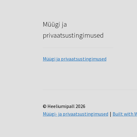
Müügi ja
privaatsustingimused
Müügi ja privaatsustingimused
© Heeliumipall 2026
Müügi- ja privaatsustingimused
Built wit