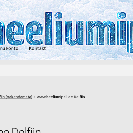
nu konto
Kontakt
privaatsustingimused
POOD
Heelium
Õhupallid
Pallikuller
Tänam
fiin (pakendamata)
www.heeliumipall.ee Delfiin
e Delfiin