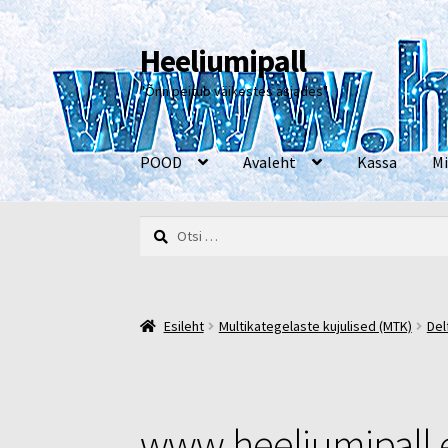
Heeliumipall
Liigu
Liigu
navigeerimisele
sisu
"Õnn peitub väikestes asjades"
juurde
POOD
Avaleht
Kassa
Mi
Otsi:
Esileht
Kassa
Kontakt
Minu konto
Müügi- ja 
Esileht
Multikategelaste kujulised (MTK)
Del
www.heeliumipall.e