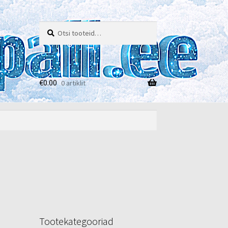
Otsi:
Otsi
€
0.00
0 artiklit
e
Tootekategooriad