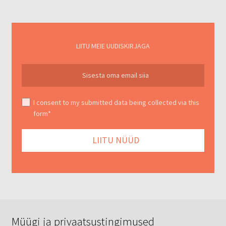
LIITU MEIE UUDISKIRJAGA
I consent to my submitted data being collected via this
form*
Müügi ja privaatsustingimused