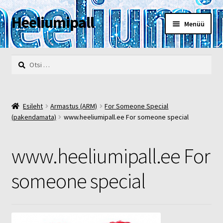
Heeliumipall
Liigu
Liigu
Menüü
navigeerimisele
sisu
juurde
Esileht
Otsi:
Kassa
Kontakt
Esileht
Armastus (ARM)
For Someone Special
(pakendamata)
www.heeliumipall.ee For someone special
Minu konto
www.heeliumipall.ee For
Müügi- ja privaatsustingimused
someone special
POOD
Heelium