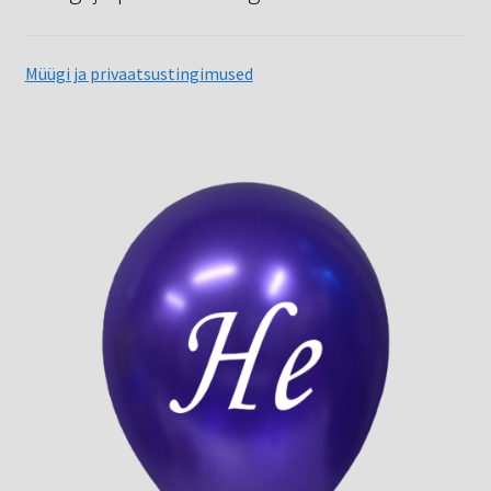
Müügi ja privaatsustingimused