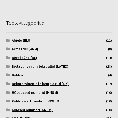
Tootekategooriad
Abielu (ELU)
(11)
Armastus (ARM)
(8)
Beebi sünd (BE)
(14)
Biolagunevad latekspallid (LATEX)
(28)
Bubble
(4)
Dekoratsioonid ja komplektid (DK)
(12)
Hõbedased numbrid (HNUM)
(10)
Kuldroosad numbrid (KRNUM)
(10)
Kuldsed numbrid (KNUM)
(10)