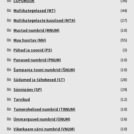
LÕPUMÜÜK
(36)
Multikategelased (MT)
(44)
Multikategelaste kujulised (MTK)
(27)
Mustad numbrid (MNUM)
(10)
Muu huvitav (MH)
(55)
Pühad ja soovid (PS)
(3)
Punased numbrid (PNUM)
(10)
Šampanja tooni numbrid (ŠNUM)
(10)
Südamed ja tähekesed (ST)
(28)
Sünnipäev (SP)
(29)
Tarvikud
(12)
Tumerohelised numbrid (TRNUM)
(10)
Ümmargused numbrid (ÜNUM)
(16)
Vikerkaare värvi numbrid (VNUM)
(10)