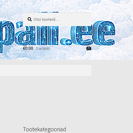
Otsi:
Otsi
€
0.00
0 artiklit
e
Tootekategooriad