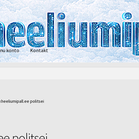
nu konto
Kontakt
privaatsustingimused
POOD
Heelium
Õhupallid
Pallikuller
Tänam
heeliumipall.ee politsei
e politsei