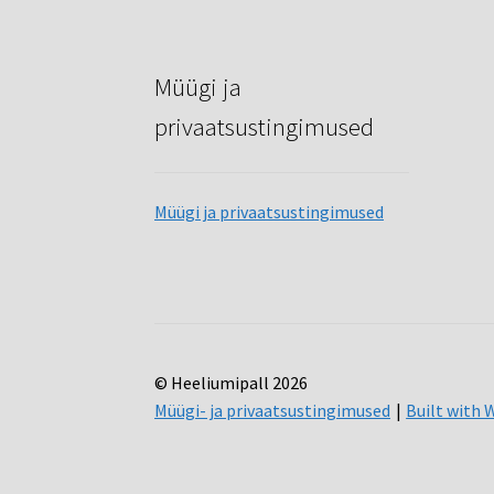
Müügi ja
privaatsustingimused
Müügi ja privaatsustingimused
© Heeliumipall 2026
Müügi- ja privaatsustingimused
Built wit