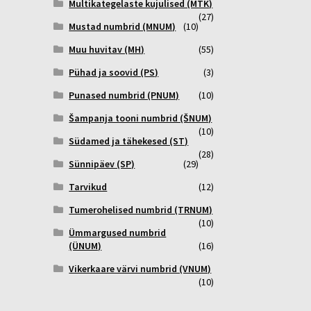
Multikategelaste kujulised (MTK)
(27)
Mustad numbrid (MNUM)
(10)
Muu huvitav (MH)
(55)
Pühad ja soovid (PS)
(3)
Punased numbrid (PNUM)
(10)
Šampanja tooni numbrid (ŠNUM)
(10)
Südamed ja tähekesed (ST)
(28)
Sünnipäev (SP)
(29)
Tarvikud
(12)
Tumerohelised numbrid (TRNUM)
(10)
Ümmargused numbrid
(ÜNUM)
(16)
Vikerkaare värvi numbrid (VNUM)
(10)