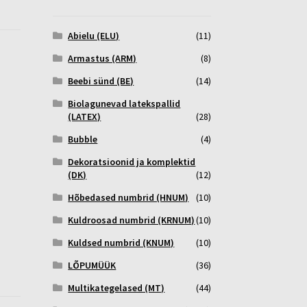
Abielu (ELU)
(11)
Armastus (ARM)
(8)
Beebi sünd (BE)
(14)
Biolagunevad latekspallid
(LATEX)
(28)
Bubble
(4)
Dekoratsioonid ja komplektid
(DK)
(12)
Hõbedased numbrid (HNUM)
(10)
Kuldroosad numbrid (KRNUM)
(10)
Kuldsed numbrid (KNUM)
(10)
LÕPUMÜÜK
(36)
Multikategelased (MT)
(44)