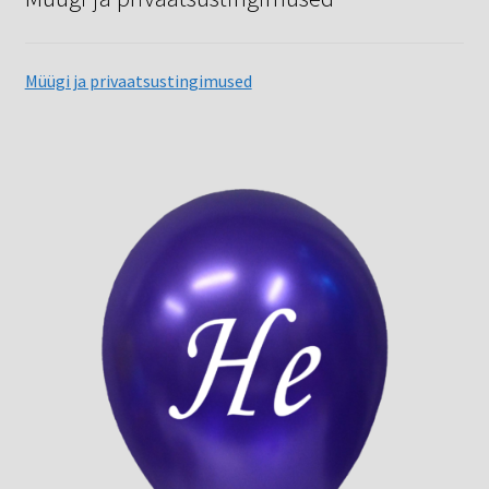
Müügi ja privaatsustingimused