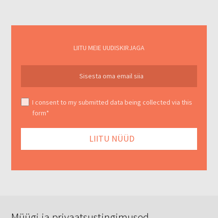
LIITU MEIE UUDISKIRJAGA
I consent to my submitted data being collected via this
form*
Müügi ja privaatsustingimused