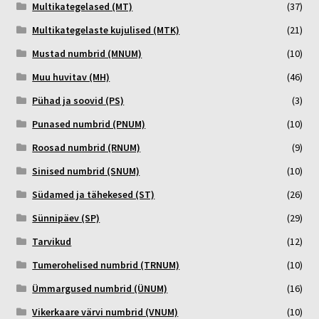
Multikategelased (MT)
(37)
Multikategelaste kujulised (MTK)
(21)
Mustad numbrid (MNUM)
(10)
Muu huvitav (MH)
(46)
Pühad ja soovid (PS)
(3)
Punased numbrid (PNUM)
(10)
Roosad numbrid (RNUM)
(9)
Sinised numbrid (SNUM)
(10)
Südamed ja tähekesed (ST)
(26)
Sünnipäev (SP)
(29)
Tarvikud
(12)
Tumerohelised numbrid (TRNUM)
(10)
Ümmargused numbrid (ÜNUM)
(16)
Vikerkaare värvi numbrid (VNUM)
(10)