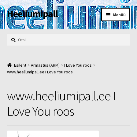
Heeliumipall
Liigu
Liigu
Menüü
navigeerimisele
sisu
juurde
Esileht
Otsi:
Kassa
Kontakt
Esileht
Armastus (ARM)
I Love You roos
www.heeliumipall.ee I Love You roos
Minu konto
www.heeliumipall.ee I
Müügi- ja privaatsustingimused
Love You roos
POOD
Heelium