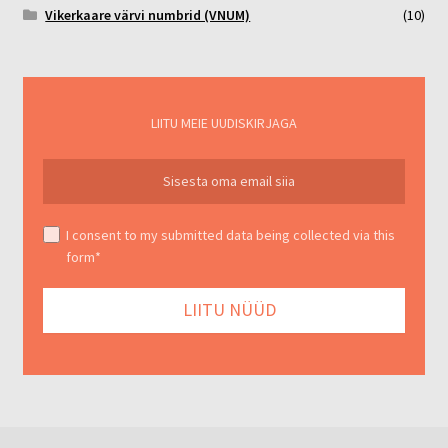
Vikerkaare värvi numbrid (VNUM)
(10)
LIITU MEIE UUDISKIRJAGA
I consent to my submitted data being collected via this
form*