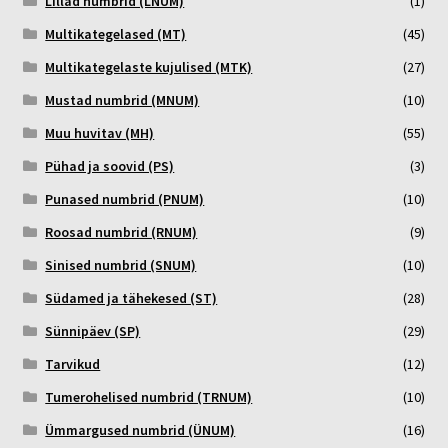
Lillad numbrid (LNUM)
(1)
Multikategelased (MT)
(45)
Multikategelaste kujulised (MTK)
(27)
Mustad numbrid (MNUM)
(10)
Muu huvitav (MH)
(55)
Pühad ja soovid (PS)
(3)
Punased numbrid (PNUM)
(10)
Roosad numbrid (RNUM)
(9)
Sinised numbrid (SNUM)
(10)
Südamed ja tähekesed (ST)
(28)
Sünnipäev (SP)
(29)
Tarvikud
(12)
Tumerohelised numbrid (TRNUM)
(10)
Ümmargused numbrid (ÜNUM)
(16)