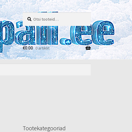
Otsi:
Otsi
€
0.00
0 artiklit
e
Tootekategooriad