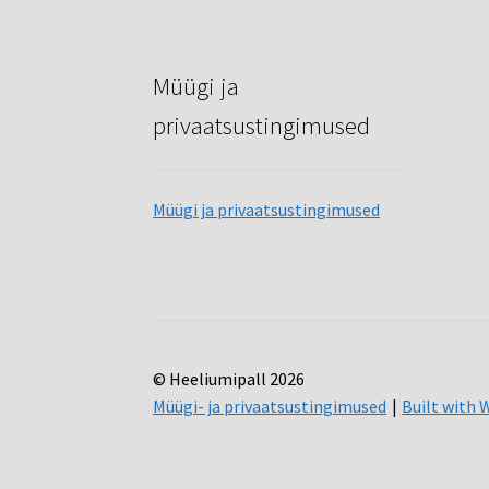
Müügi ja
privaatsustingimused
Müügi ja privaatsustingimused
© Heeliumipall 2026
Müügi- ja privaatsustingimused
Built wit