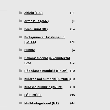
Abielu (ELU)
(11)
Armastus (ARM)
(8)
Beebi sünd (BE)
(14)
Biolagunevad latekspallid
(LATEX)
(28)
Bubble
(4)
Dekoratsioonid ja komplektid
(DK)
(12)
Hõbedased numbrid (HNUM)
(10)
Kuldroosad numbrid (KRNUM)
(10)
Kuldsed numbrid (KNUM)
(10)
LÕPUMÜÜK
(36)
Multikategelased (MT)
(44)