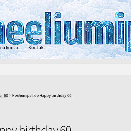
nu konto
Kontakt
privaatsustingimused
POOD
Heelium
Õhupallid
Pallikuller
Tänam
r 60
Heeliumipall.ee Happy birthday 60
ppy birthday 60