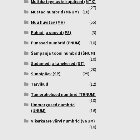
Multikategelaste kujulised (MTK)
(27)
Mustad numbrid (MNUM)
(10)
Muu huvitav (MH)
(55)
Pühad ja soovid (PS)
(3)
Punased numbrid (PNUM)
(10)
Šampanja tooni numbrid (ŠNUM)
(10)
Südamed ja tähekesed (ST)
(28)
Sünnipäev (SP)
(29)
Tarvikud
(12)
Tumerohelised numbrid (TRNUM)
(10)
Ümmargused numbrid
(ÜNUM)
(16)
Vikerkaare värvi numbrid (VNUM)
(10)