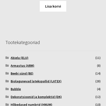
Lisa korvi
Tootekategooriad
Abielu (ELU)
(11)
Armastus (ARM)
(8)
Beebi sünd (BE)
(14)
Biolagunevad latekspallid (LATEX)
(28)
Bubble
(4)
Dekoratsioonid ja komplektid (DK)
(12)
Hõbedased numbrid (HNUM)
(10)