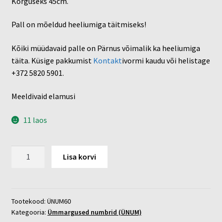
Kõrguseks 45cm.
Pall on mõeldud heeliumiga täitmiseks!
Kõiki müüdavaid palle on Pärnus võimalik ka heeliumiga
täita. Küsige pakkumist
Kontakt
ivormi kaudu või helistage
+372 5820 5901.
Meeldivaid elamusi
11 laos
Number
Lisa korvi
60
kogus
Tootekood:
ÜNUM60
Kategooria:
Ümmargused numbrid (ÜNUM)