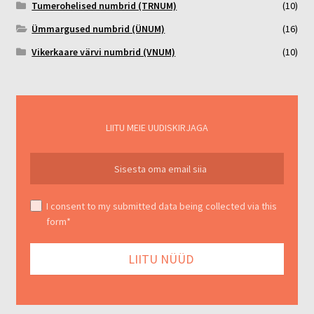
Tumerohelised numbrid (TRNUM)
(10)
Ümmargused numbrid (ÜNUM)
(16)
Vikerkaare värvi numbrid (VNUM)
(10)
LIITU MEIE UUDISKIRJAGA
I consent to my submitted data being collected via this
form*