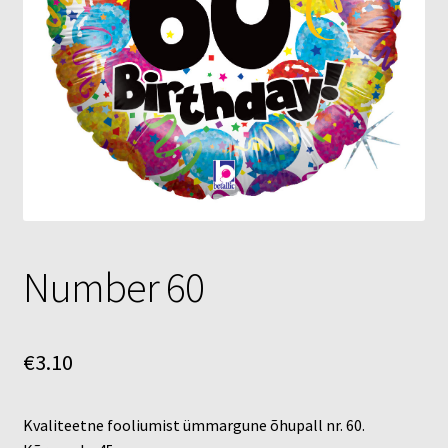
Õhupallid
Pallikuller
Täname
Number 60
€
3.10
Kvaliteetne fooliumist ümmargune õhupall nr. 60.