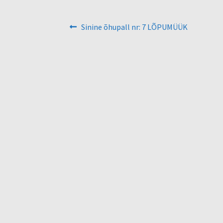
Navigeerimine
Eelmine
Sinine õhupall nr: 7 LÕPUMÜÜK
postitus: