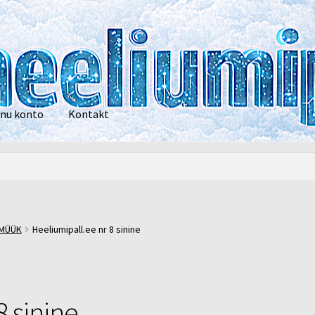
nu konto
Kontakt
privaatsustingimused
POOD
Heelium
Õhupallid
Pallikuller
Tänam
UMÜÜK
Heeliumipall.ee nr 8 sinine
8 sinine