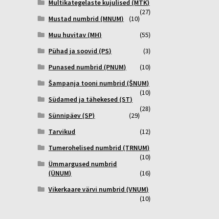
Multikategelaste kujulised (MTK)
(27)
Mustad numbrid (MNUM)
(10)
Muu huvitav (MH)
(55)
Pühad ja soovid (PS)
(3)
Punased numbrid (PNUM)
(10)
Šampanja tooni numbrid (ŠNUM)
(10)
Südamed ja tähekesed (ST)
(28)
Sünnipäev (SP)
(29)
Tarvikud
(12)
Tumerohelised numbrid (TRNUM)
(10)
Ümmargused numbrid
(ÜNUM)
(16)
Vikerkaare värvi numbrid (VNUM)
(10)