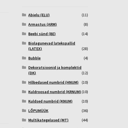
Abielu (ELU)
(11)
Armastus (ARM)
(8)
Beebi sünd (BE)
(14)
Biolagunevad latekspallid
(LATEX)
(28)
Bubble
(4)
Dekoratsioonid ja komplektid
(DK)
(12)
Hõbedased numbrid (HNUM)
(10)
Kuldroosad numbrid (KRNUM)
(10)
Kuldsed numbrid (KNUM)
(10)
LÕPUMÜÜK
(36)
Multikategelased (MT)
(44)