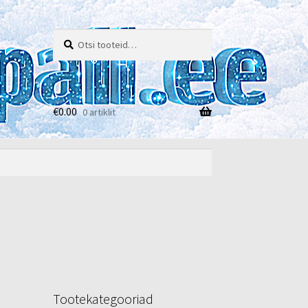
Otsi:
Otsi
€
0.00
0 artiklit
e
Tootekategooriad