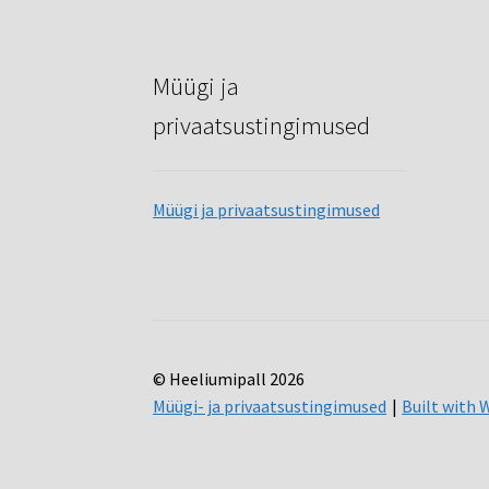
Müügi ja
privaatsustingimused
Müügi ja privaatsustingimused
© Heeliumipall 2026
Müügi- ja privaatsustingimused
Built wit