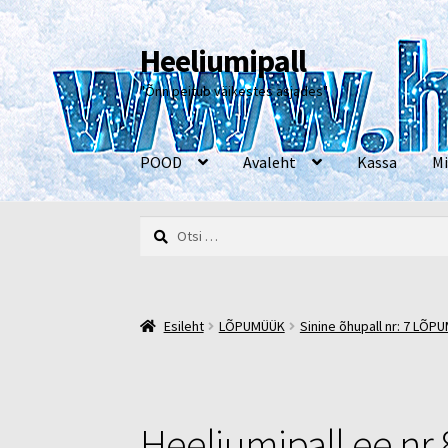
Heeliumipall
Liigu
Liigu
navigeerimisele
sisu
"Õnn peitub väikestes asjades"
juurde
POOD
Avaleht
Kassa
Mi
Otsi:
Esileht
Kassa
Kontakt
Minu konto
Müügi- ja 
Esileht
LÕPUMÜÜK
Sinine õhupall nr: 7 LÕP
Heeliumipall.ee nr 