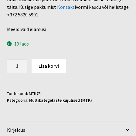
täita. Küsige pakkumist
Kontakt
ivormi kaudu või helistage
+372 5820 5901.
Meeldivaid elamusi
19 laos
Ükssarvik
Lisa korvi
(pea)
kogus
Tootekood:
MTK75
Kategooria:
Multikategelaste kujulised (MTK)
Kirjeldus