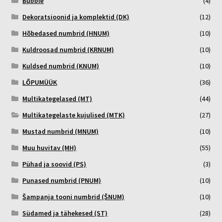
Bubble
(4)
Dekoratsioonid ja komplektid (DK)
(12)
Hõbedased numbrid (HNUM)
(10)
Kuldroosad numbrid (KRNUM)
(10)
Kuldsed numbrid (KNUM)
(10)
LÕPUMÜÜK
(36)
Multikategelased (MT)
(44)
Multikategelaste kujulised (MTK)
(27)
Mustad numbrid (MNUM)
(10)
Muu huvitav (MH)
(55)
Pühad ja soovid (PS)
(3)
Punased numbrid (PNUM)
(10)
Šampanja tooni numbrid (ŠNUM)
(10)
Südamed ja tähekesed (ST)
(28)