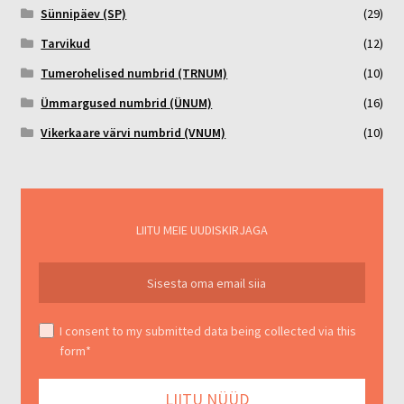
Sünnipäev (SP)
(29)
Tarvikud
(12)
Tumerohelised numbrid (TRNUM)
(10)
Ümmargused numbrid (ÜNUM)
(16)
Vikerkaare värvi numbrid (VNUM)
(10)
LIITU MEIE UUDISKIRJAGA
I consent to my submitted data being collected via this
form*