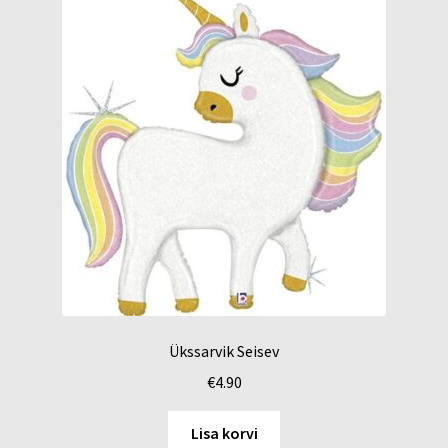
Ükssarvik Seisev
€
4.90
Lisa korvi