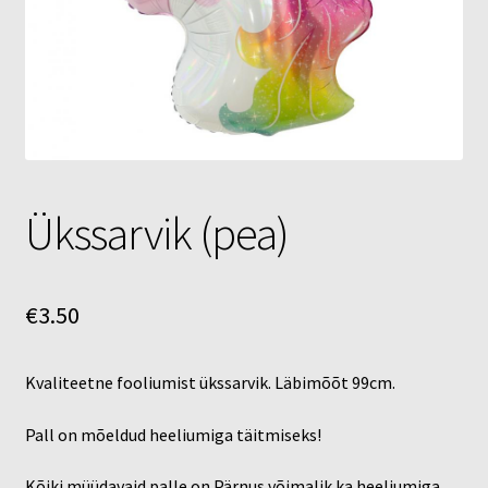
Õhupallid
Pallikuller
Täname
Ükssarvik (pea)
€
3.50
Kvaliteetne fooliumist ükssarvik. Läbimõõt 99cm.
Pall on mõeldud heeliumiga täitmiseks!
Kõiki müüdavaid palle on Pärnus võimalik ka heeliumiga