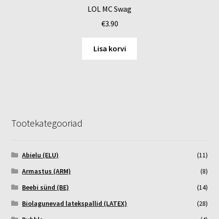
LOL MC Swag
€
3.90
Lisa korvi
Tootekategooriad
Abielu (ELU)
(11)
Armastus (ARM)
(8)
Beebi sünd (BE)
(14)
Biolagunevad latekspallid (LATEX)
(28)