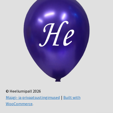
© Heeliumipall 2026
Müügi- ja privaatsustingimused
Built with
WooCommerce
.