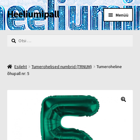
Heeliumipall
Liigu
Liigu
Menüü
navigeerimisele
sisu
juurde
Esileht
Otsi:
Kassa
Kontakt
Esileht
Tumerohelised numbrid (TRNUM)
Tumeroheline
õhupall nr: 5
Minu konto
Müügi- ja privaatsustingimused
🔍
POOD
Heelium