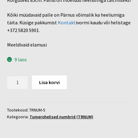
Kõrguseks 85cm. Pallid on mõeldud heeliumiga täitmiseks!
Kõiki müüdavaid palle on Pärnus võimalik ka heeliumiga
täita. Küsige pakkumist
Kontakt
ivormi kaudu või helistage
+372 5820 5901.
Meeldivaid elamusi
9 laos
Tumeroheline
Lisa korvi
õhupall
nr:
5
kogus
Tootekood:
TRNUM-5
Kategooria:
Tumerohelised numbrid (TRNUM)