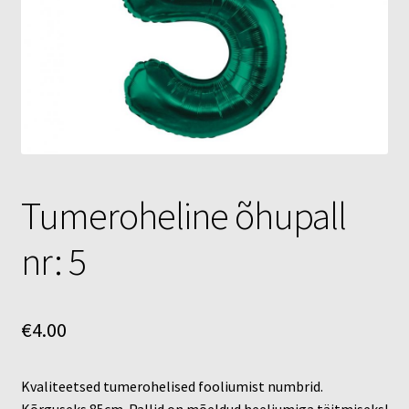
Õhupallid
Pallikuller
Täname
Tumeroheline õhupall
nr: 5
€
4.00
Kvaliteetsed tumerohelised fooliumist numbrid.