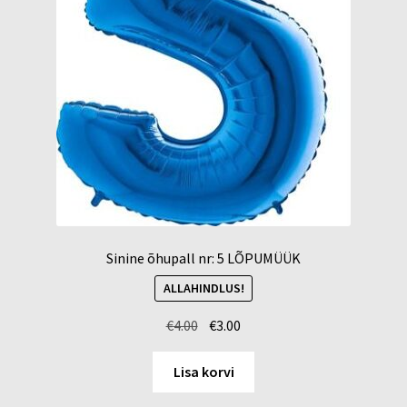
Sinine õhupall nr: 5 LÕPUMÜÜK
ALLAHINDLUS!
Algne
Current
€
4.00
€
3.00
hind
price
oli:
is:
Lisa korvi
€4.00.
€3.00.