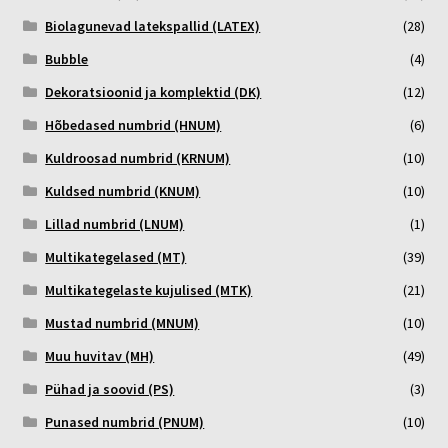
Biolagunevad latekspallid (LATEX)
(28)
Bubble
(4)
Dekoratsioonid ja komplektid (DK)
(12)
Hõbedased numbrid (HNUM)
(6)
Kuldroosad numbrid (KRNUM)
(10)
Kuldsed numbrid (KNUM)
(10)
Lillad numbrid (LNUM)
(1)
Multikategelased (MT)
(39)
Multikategelaste kujulised (MTK)
(21)
Mustad numbrid (MNUM)
(10)
Muu huvitav (MH)
(49)
Pühad ja soovid (PS)
(3)
Punased numbrid (PNUM)
(10)