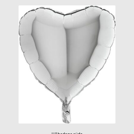
Hõbedane süda