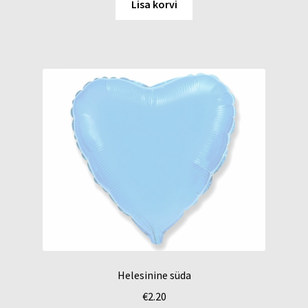
Lisa korvi
Helesinine süda
€
2.20