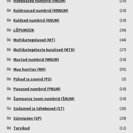
Hõbedased numbrid (HNUM)
(10)
Kuldroosad numbrid (KRNUM)
(10)
Kuldsed numbrid (KNUM)
(10)
LÕPUMÜÜK
(36)
Multikategelased (MT)
(44)
Multikategelaste kujulised (MTK)
(27)
Mustad numbrid (MNUM)
(10)
Muu huvitav (MH)
(55)
Pühad ja soovid (PS)
(3)
Punased numbrid (PNUM)
(10)
Šampanja tooni numbrid (ŠNUM)
(10)
Südamed ja tähekesed (ST)
(28)
Sünnipäev (SP)
(29)
Tarvikud
(12)