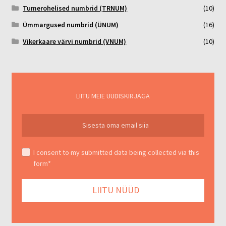
Tumerohelised numbrid (TRNUM)
(10)
Ümmargused numbrid (ÜNUM)
(16)
Vikerkaare värvi numbrid (VNUM)
(10)
LIITU MEIE UUDISKIRJAGA
I consent to my submitted data being collected via this
form*