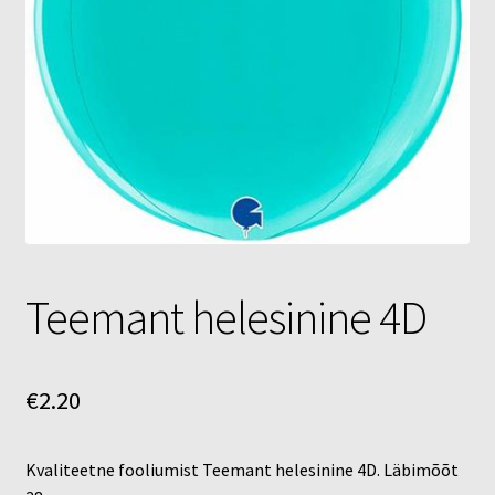
Õhupallid
Pallikuller
Täname
Teemant helesinine 4D
€
2.20
Kvaliteetne fooliumist Teemant helesinine 4D. Läbimõõt