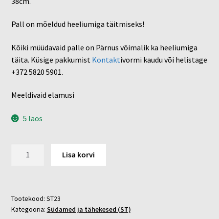
38cm.
Pall on mõeldud heeliumiga täitmiseks!
Kõiki müüdavaid palle on Pärnus võimalik ka heeliumiga
täita. Küsige pakkumist
Kontakt
ivormi kaudu või helistage
+372 5820 5901.
Meeldivaid elamusi
5 laos
Teemant
Lisa korvi
helesinine
4D
kogus
Tootekood:
ST23
Kategooria:
Südamed ja tähekesed (ST)