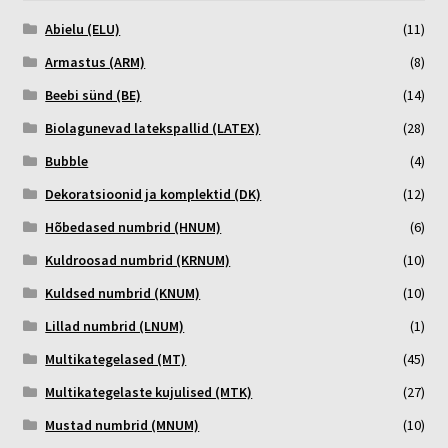
Abielu (ELU)
(11)
Armastus (ARM)
(8)
Beebi sünd (BE)
(14)
Biolagunevad latekspallid (LATEX)
(28)
Bubble
(4)
Dekoratsioonid ja komplektid (DK)
(12)
Hõbedased numbrid (HNUM)
(6)
Kuldroosad numbrid (KRNUM)
(10)
Kuldsed numbrid (KNUM)
(10)
Lillad numbrid (LNUM)
(1)
Multikategelased (MT)
(45)
Multikategelaste kujulised (MTK)
(27)
Mustad numbrid (MNUM)
(10)