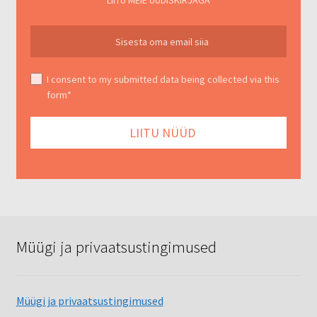
LIITU MEIE UUDISKIRJAGA
I consent to my submitted data being collected via this
form*
Müügi ja privaatsustingimused
Müügi ja privaatsustingimused