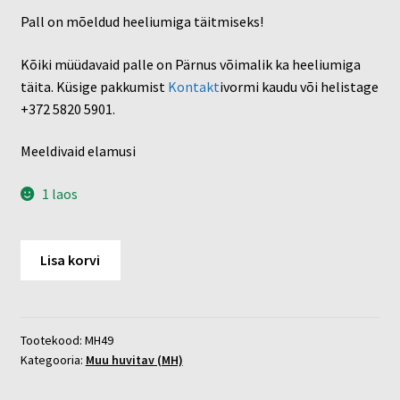
Pall on mõeldud heeliumiga täitmiseks!
Kõiki müüdavaid palle on Pärnus võimalik ka heeliumiga
täita. Küsige pakkumist
Kontakt
ivormi kaudu või helistage
+372 5820 5901.
Meeldivaid elamusi
1 laos
Smile
Lisa korvi
Love
kogus
Tootekood:
MH49
Kategooria:
Muu huvitav (MH)