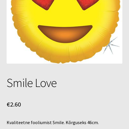
Õhupallid
Pallikuller
Täname
Smile Love
€
2.60
Kvaliteetne fooliumist Smile. Kõrguseks 46cm.