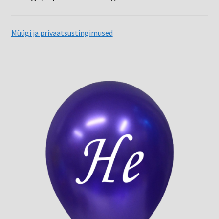
Müügi ja privaatsustingimused