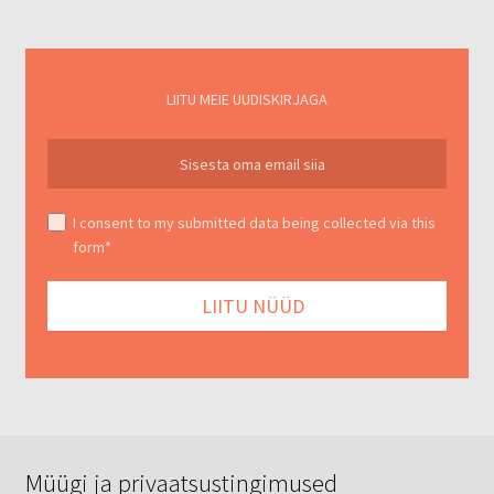
LIITU MEIE UUDISKIRJAGA
I consent to my submitted data being collected via this
form*
Müügi ja privaatsustingimused