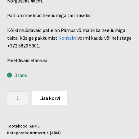
Kõrguseks 46cm.
Pall on mõeldud heeliumiga täitmiseks!
Kõiki müüdavaid palle on Pärnus võimalik ka heeliumiga
täita. Küsige pakkumist
Kontakt
ivormi kaudu või helistage
+372 5820 5901.
Meeldivaid elamusi
3 laos
I
Lisa korvi
Love
You
roosa
kogus
Tootekood:
ARM5
Kategooria:
Armastus (ARM)