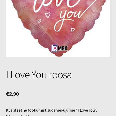
Õhupallid
Pallikuller
Täname
I Love You roosa
€
2.90
Kvaliteetne fooliumist südamekujuline “I Love You”.