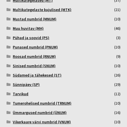
Multikategelased (MT)
(37)
Multikategelaste kujulised (MTK)
(21)
Mustad numbrid (MNUM)
(10)
Muu huvitav (MH)
(46)
Pühad ja soovid (PS)
(3)
Punased numbrid (PNUM)
(10)
Roosad numbrid (RNUM)
(9)
Sinised numbrid (SNUM)
(10)
Südamed ja tähekesed (ST)
(26)
Sünnipäev (SP)
(29)
Tarvikud
(12)
Tumerohelised numbrid (TRNUM)
(10)
Ümmargused numbrid (ÜNUM)
(16)
Vikerkaare värvi numbrid (VNUM)
(10)