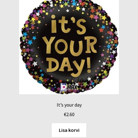
It’s your day
€
2.60
Lisa korvi