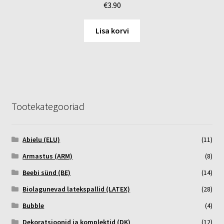
€
3.90
Lisa korvi
Tootekategooriad
Abielu (ELU)
(11)
Armastus (ARM)
(8)
Beebi sünd (BE)
(14)
Biolagunevad latekspallid (LATEX)
(28)
Bubble
(4)
Dekoratsioonid ja komplektid (DK)
(12)