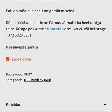
Pall on mõeldud heeliumiga täitmiseks!
Kõiki müüdavaid palle on Pärnus võimalik ka heeliumiga
täita. Küsige pakkumist
Kontakt
ivormi kaudu või helistage
+372 5820 5901.
Meeldivaid elamusi
Laost otsas
Tootekood:
MH37
Kategooria:
Muu huvitav (MH)
Kirjeldus