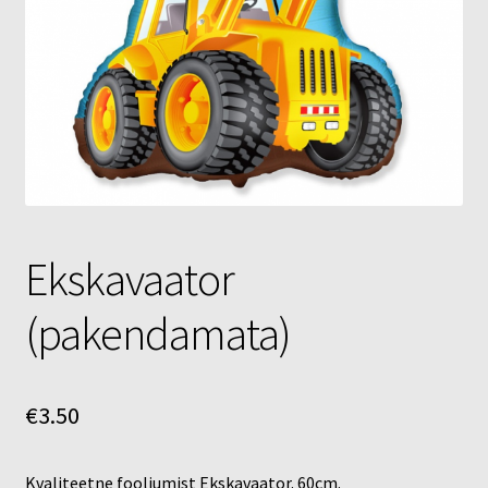
Õhupallid
Pallikuller
Täname
Ekskavaator
(pakendamata)
€
3.50
Kvaliteetne fooliumist Ekskavaator. 60cm.