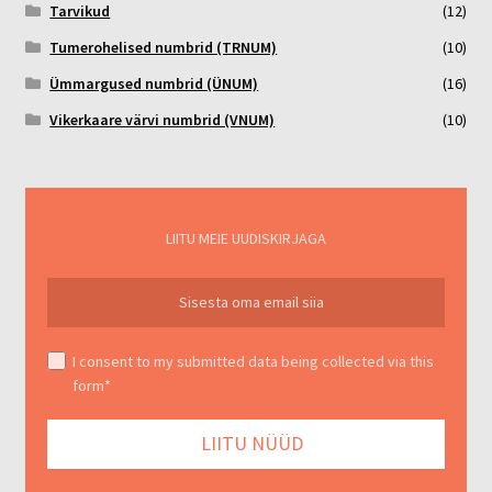
Tarvikud
(12)
Tumerohelised numbrid (TRNUM)
(10)
Ümmargused numbrid (ÜNUM)
(16)
Vikerkaare värvi numbrid (VNUM)
(10)
LIITU MEIE UUDISKIRJAGA
I consent to my submitted data being collected via this
form*