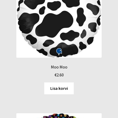
Moo Moo
€
2.60
Lisa korvi