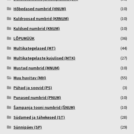
Hõbedased numbrid (HNUM)
(10)
Kuldroosad numbrid (KRNUM)
(10)
Kuldsed numbrid (KNUM)
(10)
LÕPUMÜÜK
(36)
Multikategelased (MT)
(44)
Multikategelaste kujulised (MTK)
(27)
Mustad numbrid (MNUM)
(10)
Muu huvitav (MH)
(55)
Pühad ja soovid (PS)
(3)
Punased numbrid (PNUM)
(10)
Šampanja tooni numbrid (ŠNUM)
(10)
Südamed ja tähekesed (ST)
(28)
Sünnipäev (SP)
(29)