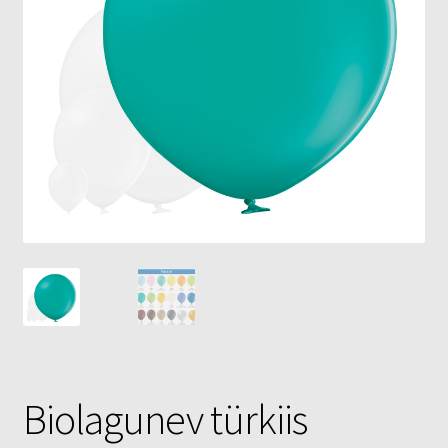
Õhupallid
Pallikuller
Täname
Biolagunev türkiis