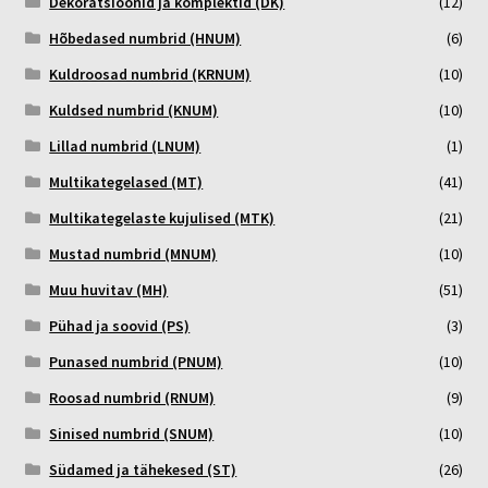
Dekoratsioonid ja komplektid (DK)
(12)
Hõbedased numbrid (HNUM)
(6)
Kuldroosad numbrid (KRNUM)
(10)
Kuldsed numbrid (KNUM)
(10)
Lillad numbrid (LNUM)
(1)
Multikategelased (MT)
(41)
Multikategelaste kujulised (MTK)
(21)
Mustad numbrid (MNUM)
(10)
Muu huvitav (MH)
(51)
Pühad ja soovid (PS)
(3)
Punased numbrid (PNUM)
(10)
Roosad numbrid (RNUM)
(9)
Sinised numbrid (SNUM)
(10)
Südamed ja tähekesed (ST)
(26)