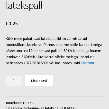
latekspall
€
0.25
Kõik meie pakutavad latekspallid on valmistatud
looduslikust lateksist. Pärnus pakume palle ka heeliumiga
täidetuna- ca 12h lendavad pallid 1.80€/tk, nädal ja kauem
lendavad 2.60€/tk. Huvi korral võtke meiega ühendust
helistades +372 5820 5901 või kasutades linki
Kontakt
.
Biolagunev
Lisa korvi
türkiis
latekspall
kogus
Tootekood:
LATEX013
Kategooria:
Biolagunevad latekspallid (LATEX)