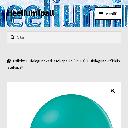
Heeliumipall
Liigu
Liigu
Menüü
navigeerimisele
sisu
juurde
Esileht
Otsi:
Kassa
Kontakt
Esileht
Biolagunevad latekspallid (LATEX)
Biolagunev türkiis
latekspall
Minu konto
Müügi- ja privaatsustingimused
🔍
POOD
Heelium