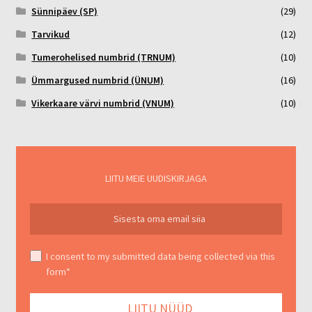
Sünnipäev (SP)
(29)
Tarvikud
(12)
Tumerohelised numbrid (TRNUM)
(10)
Ümmargused numbrid (ÜNUM)
(16)
Vikerkaare värvi numbrid (VNUM)
(10)
LIITU MEIE UUDISKIRJAGA
I consent to my submitted data being collected via this
form*