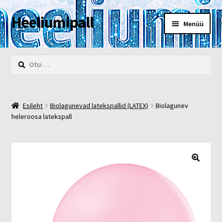
Heeliumipall
Liigu
Liigu
Menüü
navigeerimisele
sisu
juurde
Esileht
Otsi:
Kassa
Kontakt
Esileht
Biolagunevad latekspallid (LATEX)
Biolagunev
heleroosa latekspall
Minu konto
Müügi- ja privaatsustingimused
🔍
POOD
Heelium