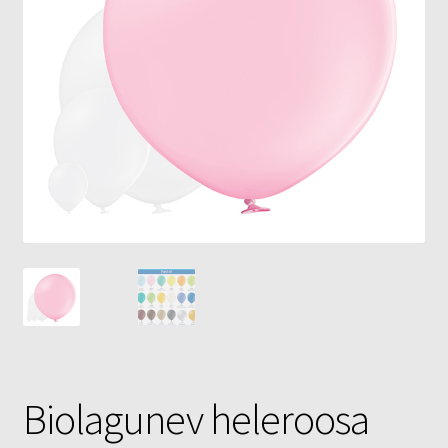
Õhupallid
Pallikuller
Täname
Biolagunev heleroosa