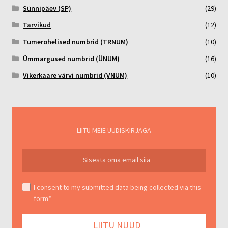
Sünnipäev (SP)
(29)
Tarvikud
(12)
Tumerohelised numbrid (TRNUM)
(10)
Ümmargused numbrid (ÜNUM)
(16)
Vikerkaare värvi numbrid (VNUM)
(10)
LIITU MEIE UUDISKIRJAGA
I consent to my submitted data being collected via this
form*