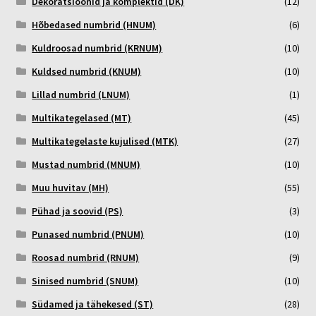
Dekoratsioonid ja komplektid (DK)
(12)
Hõbedased numbrid (HNUM)
(6)
Kuldroosad numbrid (KRNUM)
(10)
Kuldsed numbrid (KNUM)
(10)
Lillad numbrid (LNUM)
(1)
Multikategelased (MT)
(45)
Multikategelaste kujulised (MTK)
(27)
Mustad numbrid (MNUM)
(10)
Muu huvitav (MH)
(55)
Pühad ja soovid (PS)
(3)
Punased numbrid (PNUM)
(10)
Roosad numbrid (RNUM)
(9)
Sinised numbrid (SNUM)
(10)
Südamed ja tähekesed (ST)
(28)