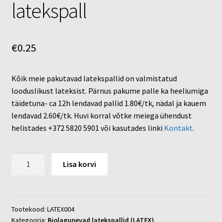
latekspall
€
0.25
Kõik meie pakutavad latekspallid on valmistatud
looduslikust lateksist. Pärnus pakume palle ka heeliumiga
täidetuna- ca 12h lendavad pallid 1.80€/tk, nädal ja kauem
lendavad 2.60€/tk. Huvi korral võtke meiega ühendust
helistades +372 5820 5901 või kasutades linki
Kontakt
.
Biolagunev
Lisa korvi
heleroosa
latekspall
kogus
Tootekood:
LATEX004
Kategooria:
Biolagunevad latekspallid (LATEX)