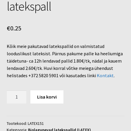
latekspall
€
0.25
Kõik meie pakutavad latekspallid on valmistatud
looduslikust lateksist. Pärnus pakume palle ka heeliumiga
täidetuna- ca 12h lendavad pallid 1.80€/tk, nädal ja kauem
lendavad 2.60€/tk. Huvi korral võtke meiega ühendust
helistades +372 5820 5901 või kasutades linki
Kontakt
.
Biolagunev
Lisa korvi
hall
latekspall
kogus
Tootekood:
LATEX151
Kategooria:
Biolagunevad latekspallid (LATEX)