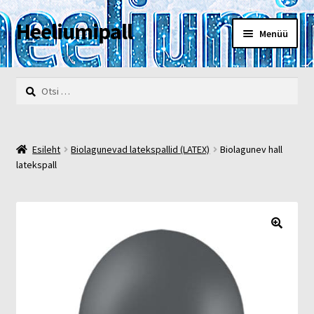
Heeliumipall
Liigu
Liigu
Menüü
navigeerimisele
sisu
juurde
Esileht
Otsi:
Kassa
Kontakt
Esileht
Biolagunevad latekspallid (LATEX)
Biolagunev hall
latekspall
Minu konto
Müügi- ja privaatsustingimused
🔍
POOD
Heelium