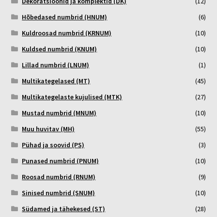
Dekoratsioonid ja komplektid (DK)
(12)
Hõbedased numbrid (HNUM)
(6)
Kuldroosad numbrid (KRNUM)
(10)
Kuldsed numbrid (KNUM)
(10)
Lillad numbrid (LNUM)
(1)
Multikategelased (MT)
(45)
Multikategelaste kujulised (MTK)
(27)
Mustad numbrid (MNUM)
(10)
Muu huvitav (MH)
(55)
Pühad ja soovid (PS)
(3)
Punased numbrid (PNUM)
(10)
Roosad numbrid (RNUM)
(9)
Sinised numbrid (SNUM)
(10)
Südamed ja tähekesed (ST)
(28)