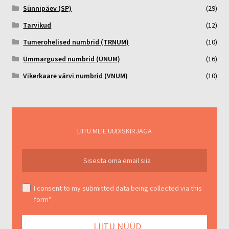
Sünnipäev (SP)
(29)
Tarvikud
(12)
Tumerohelised numbrid (TRNUM)
(10)
Ümmargused numbrid (ÜNUM)
(16)
Vikerkaare värvi numbrid (VNUM)
(10)
LIITU MEIE UUDISKIRJAGA
I consent to my submitted data being collected via this
form*