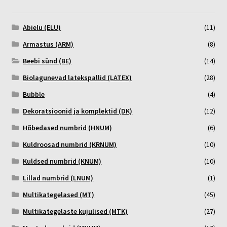
Abielu (ELU)
(11)
Armastus (ARM)
(8)
Beebi sünd (BE)
(14)
Biolagunevad latekspallid (LATEX)
(28)
Bubble
(4)
Dekoratsioonid ja komplektid (DK)
(12)
Hõbedased numbrid (HNUM)
(6)
Kuldroosad numbrid (KRNUM)
(10)
Kuldsed numbrid (KNUM)
(10)
Lillad numbrid (LNUM)
(1)
Multikategelased (MT)
(45)
Multikategelaste kujulised (MTK)
(27)