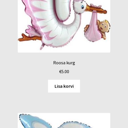
Roosa kurg
€
5.00
Lisa korvi