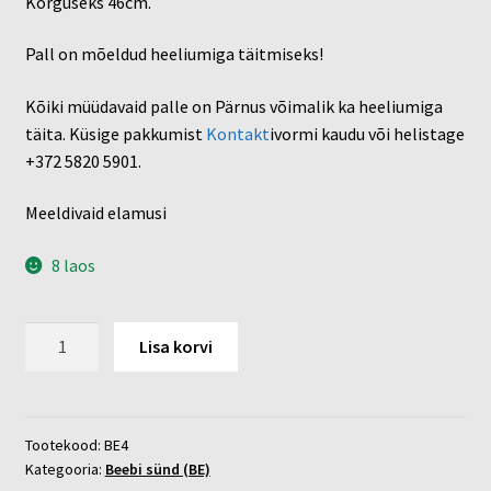
Kõrguseks 46cm.
Pall on mõeldud heeliumiga täitmiseks!
Kõiki müüdavaid palle on Pärnus võimalik ka heeliumiga
täita. Küsige pakkumist
Kontakt
ivormi kaudu või helistage
+372 5820 5901.
Meeldivaid elamusi
8 laos
Baby
Lisa korvi
shower
kogus
Tootekood:
BE4
Kategooria:
Beebi sünd (BE)