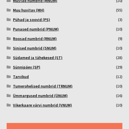
Mustad numbrid (MNUM)
(10)
Muu huvitav (MH)
(55)
Pühad ja soovid (PS)
(3)
Punased numbrid (PNUM)
(10)
Roosad numbrid (RNUM)
(9)
Sinised numbrid (SNUM)
(10)
Südamed ja tähekesed (ST)
(28)
Sünnipäev (SP)
(29)
Tarvikud
(12)
Tumerohelised numbrid (TRNUM)
(10)
Ümmargused numbrid (ÜNUM)
(16)
Vikerkaare värvi numbrid (VNUM)
(10)