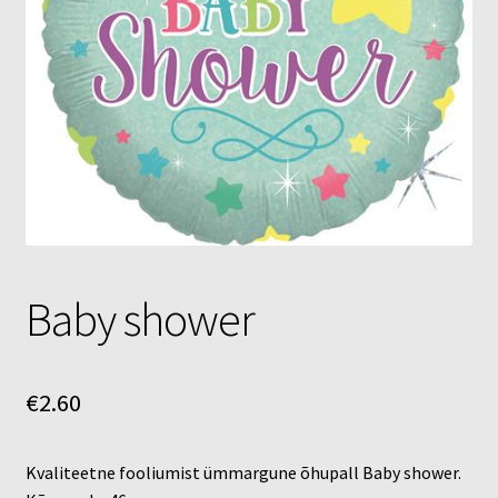
Õhupallid
Pallikuller
Täname
Baby shower
€
2.60
Kvaliteetne fooliumist ümmargune õhupall Baby shower.