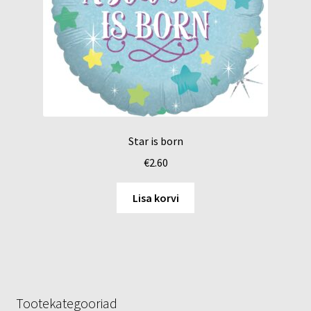
Star is born
€
2.60
Lisa korvi
Tootekategooriad