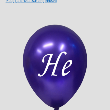
Müügi ja privaatsustingimused