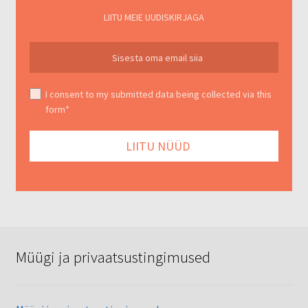
LIITU MEIE UUDISKIRJAGA
I consent to my submitted data being collected via this
form*
Müügi ja privaatsustingimused