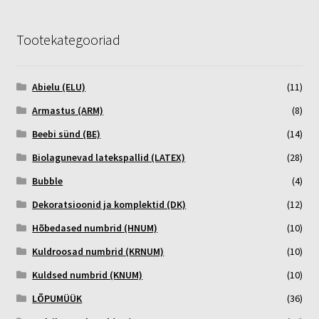
Tootekategooriad
Abielu (ELU)
(11)
Armastus (ARM)
(8)
Beebi sünd (BE)
(14)
Biolagunevad latekspallid (LATEX)
(28)
Bubble
(4)
Dekoratsioonid ja komplektid (DK)
(12)
Hõbedased numbrid (HNUM)
(10)
Kuldroosad numbrid (KRNUM)
(10)
Kuldsed numbrid (KNUM)
(10)
LÕPUMÜÜK
(36)