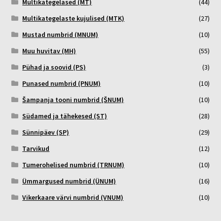
Multikategelased (MT)
(44)
Multikategelaste kujulised (MTK)
(27)
Mustad numbrid (MNUM)
(10)
Muu huvitav (MH)
(55)
Pühad ja soovid (PS)
(3)
Punased numbrid (PNUM)
(10)
Šampanja tooni numbrid (ŠNUM)
(10)
Südamed ja tähekesed (ST)
(28)
Sünnipäev (SP)
(29)
Tarvikud
(12)
Tumerohelised numbrid (TRNUM)
(10)
Ümmargused numbrid (ÜNUM)
(16)
Vikerkaare värvi numbrid (VNUM)
(10)