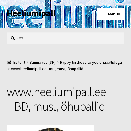
Heeliumipall
Liigu
Liigu
Menüü
navigeerimisele
sisu
juurde
Esileht
Otsi:
Kassa
Kontakt
Esileht
Sünnipäev (SP)
Happy birthday to you õhupallidega
www.heeliumipall.ee HBD, must, õhupallid
Minu konto
www.heeliumipall.ee
Müügi- ja privaatsustingimused
HBD, must, õhupallid
POOD
Heelium