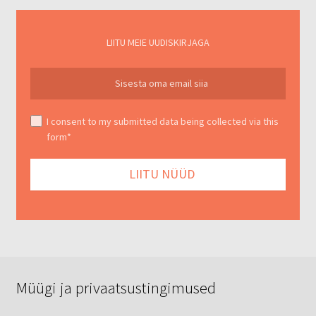
LIITU MEIE UUDISKIRJAGA
I consent to my submitted data being collected via this
form*
Müügi ja privaatsustingimused