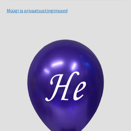
Müügi ja privaatsustingimused