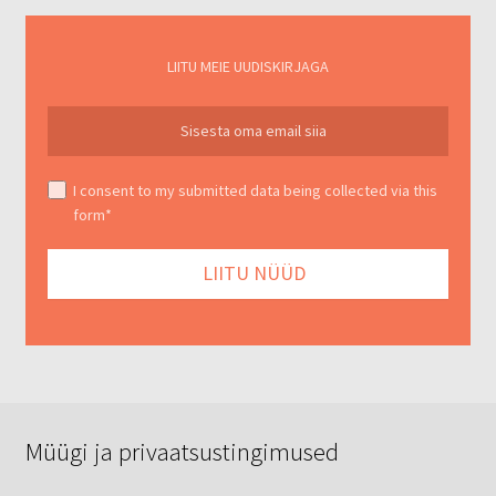
LIITU MEIE UUDISKIRJAGA
I consent to my submitted data being collected via this
form*
Müügi ja privaatsustingimused