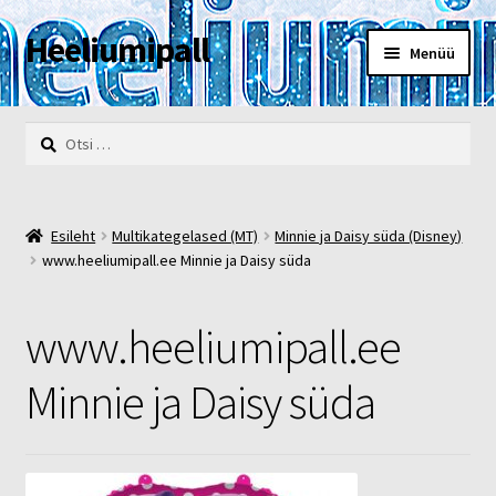
Heeliumipall
Liigu
Liigu
Menüü
navigeerimisele
sisu
juurde
Esileht
Otsi:
Kassa
Kontakt
Esileht
Multikategelased (MT)
Minnie ja Daisy süda (Disney)
www.heeliumipall.ee Minnie ja Daisy süda
Minu konto
www.heeliumipall.ee
Müügi- ja privaatsustingimused
Minnie ja Daisy süda
POOD
Heelium