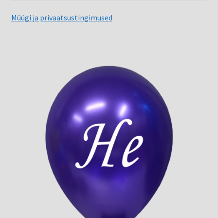
Müügi ja privaatsustingimused