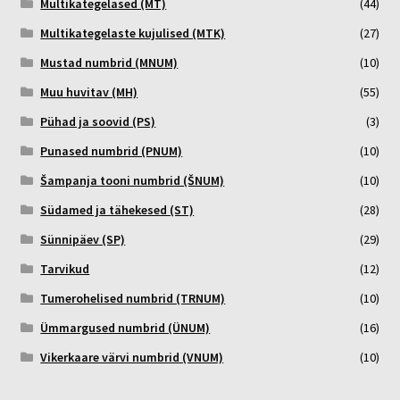
Multikategelased (MT)
(44)
Multikategelaste kujulised (MTK)
(27)
Mustad numbrid (MNUM)
(10)
Muu huvitav (MH)
(55)
Pühad ja soovid (PS)
(3)
Punased numbrid (PNUM)
(10)
Šampanja tooni numbrid (ŠNUM)
(10)
Südamed ja tähekesed (ST)
(28)
Sünnipäev (SP)
(29)
Tarvikud
(12)
Tumerohelised numbrid (TRNUM)
(10)
Ümmargused numbrid (ÜNUM)
(16)
Vikerkaare värvi numbrid (VNUM)
(10)