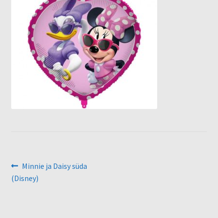
Õhupallid
Pallikuller
Täname
Navigeerimine
Eelmine
Minnie ja Daisy süda
postitus:
(Disney)