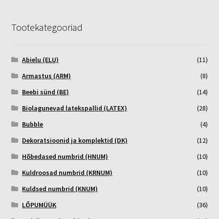
Tootekategooriad
Abielu (ELU)
(11)
Armastus (ARM)
(8)
Beebi sünd (BE)
(14)
Biolagunevad latekspallid (LATEX)
(28)
Bubble
(4)
Dekoratsioonid ja komplektid (DK)
(12)
Hõbedased numbrid (HNUM)
(10)
Kuldroosad numbrid (KRNUM)
(10)
Kuldsed numbrid (KNUM)
(10)
LÕPUMÜÜK
(36)