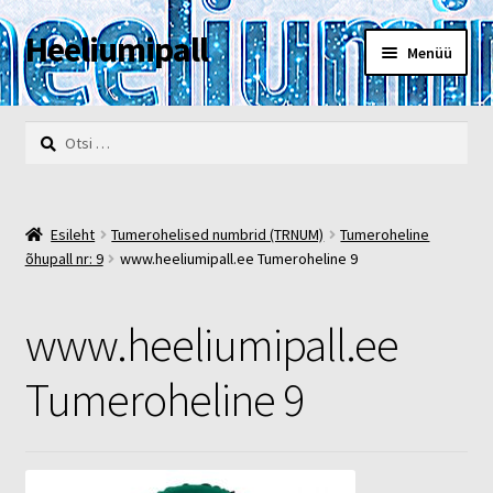
Heeliumipall
Liigu
Liigu
Menüü
navigeerimisele
sisu
juurde
Esileht
Otsi:
Kassa
Kontakt
Esileht
Tumerohelised numbrid (TRNUM)
Tumeroheline
õhupall nr: 9
www.heeliumipall.ee Tumeroheline 9
Minu konto
www.heeliumipall.ee
Müügi- ja privaatsustingimused
Tumeroheline 9
POOD
Heelium