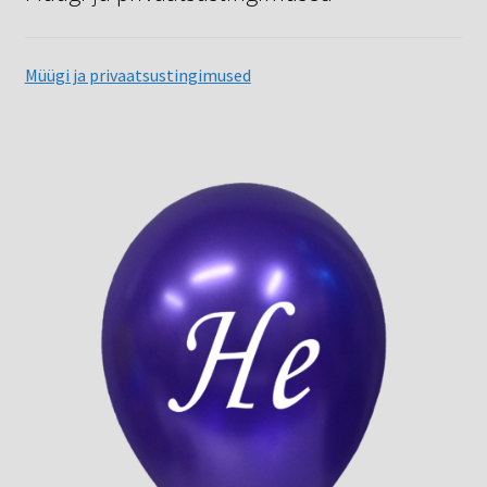
Müügi ja privaatsustingimused