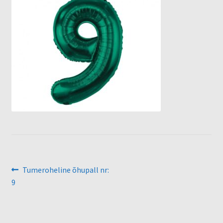
Õhupallid
Pallikuller
Täname
Navigeerimine
Eelmine
Tumeroheline õhupall nr:
postitus:
9