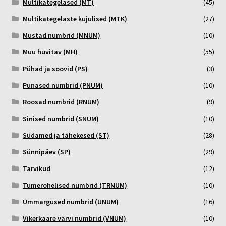
Multikategelased (MT)
(45)
Multikategelaste kujulised (MTK)
(27)
Mustad numbrid (MNUM)
(10)
Muu huvitav (MH)
(55)
Pühad ja soovid (PS)
(3)
Punased numbrid (PNUM)
(10)
Roosad numbrid (RNUM)
(9)
Sinised numbrid (SNUM)
(10)
Südamed ja tähekesed (ST)
(28)
Sünnipäev (SP)
(29)
Tarvikud
(12)
Tumerohelised numbrid (TRNUM)
(10)
Ümmargused numbrid (ÜNUM)
(16)
Vikerkaare värvi numbrid (VNUM)
(10)