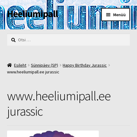
Heeliumipall
Liigu
Liigu
Menüü
navigeerimisele
sisu
juurde
Esileht
Otsi:
Kassa
Kontakt
Esileht
Sünnipäev (SP)
Happy Birthday Jurassic
www.heeliumipall.ee jurassic
Minu konto
www.heeliumipall.ee
Müügi- ja privaatsustingimused
jurassic
POOD
Heelium