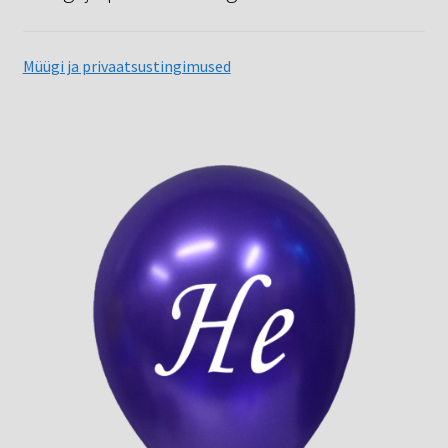
Müügi ja privaatsustingimused