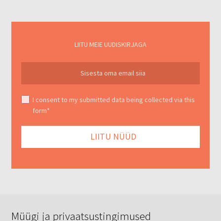
LIITU MEIE UUDISKIRJAGA
I consent to my submitted data being collected via this
form*
Müügi ja privaatsustingimused