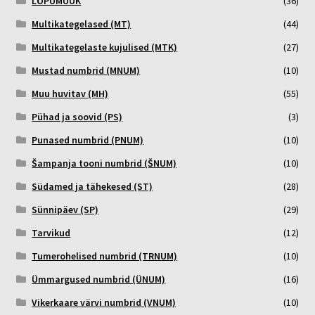
LÕPUMÜÜK
(36)
Multikategelased (MT)
(44)
Multikategelaste kujulised (MTK)
(27)
Mustad numbrid (MNUM)
(10)
Muu huvitav (MH)
(55)
Pühad ja soovid (PS)
(3)
Punased numbrid (PNUM)
(10)
Šampanja tooni numbrid (ŠNUM)
(10)
Südamed ja tähekesed (ST)
(28)
Sünnipäev (SP)
(29)
Tarvikud
(12)
Tumerohelised numbrid (TRNUM)
(10)
Ümmargused numbrid (ÜNUM)
(16)
Vikerkaare värvi numbrid (VNUM)
(10)