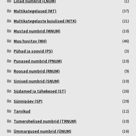
Lillad numbrid (LNUM)
(1)
Multikategelased (MT)
(37)
Multikategelaste kujulised (MTK)
(21)
Mustad numbrid (MNUM)
(10)
Muu huvitav (MH)
(46)
Pühad ja soovid (PS)
(3)
Punased numbrid (PNUM)
(10)
Roosad numbrid (RNUM)
(9)
Sinised numbrid (SNUM)
(10)
Südamed ja tähekesed (ST)
(26)
Sünnipäev (SP)
(29)
Tarvikud
(12)
Tumerohelised numbrid (TRNUM)
(10)
Ümmargused numbrid (ÜNUM)
(16)