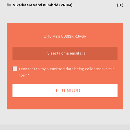
Vikerkaare värvi numbrid (VNUM)
(10)
LIITU MEIE UUDISKIRJAGA
I consent to my submitted data being collected via this
form*