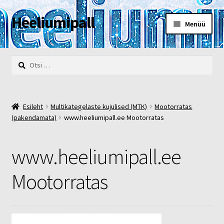
Heeliumipall
Liigu
Liigu
Menüü
navigeerimisele
sisu
juurde
Esileht
Otsi:
Kassa
Kontakt
Esileht
Multikategelaste kujulised (MTK)
Mootorratas
(pakendamata)
www.heeliumipall.ee Mootorratas
Minu konto
www.heeliumipall.ee
Müügi- ja privaatsustingimused
Mootorratas
POOD
Heelium