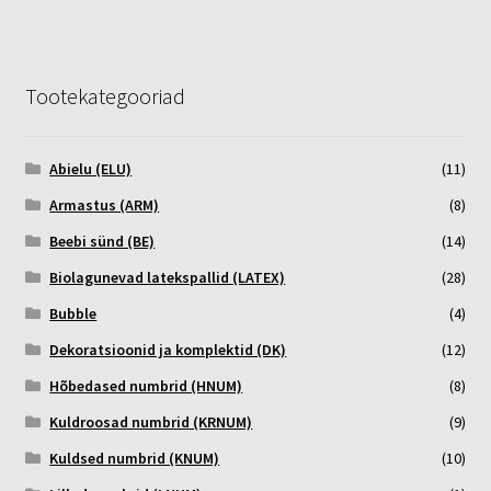
Tootekategooriad
Abielu (ELU)
(11)
Armastus (ARM)
(8)
Beebi sünd (BE)
(14)
Biolagunevad latekspallid (LATEX)
(28)
Bubble
(4)
Dekoratsioonid ja komplektid (DK)
(12)
Hõbedased numbrid (HNUM)
(8)
Kuldroosad numbrid (KRNUM)
(9)
Kuldsed numbrid (KNUM)
(10)