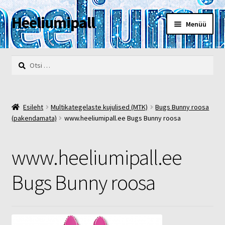
Heeliumipall
Liigu
Liigu
Menüü
navigeerimisele
sisu
juurde
Esileht
Otsi:
Kassa
Kontakt
Esileht
Multikategelaste kujulised (MTK)
Bugs Bunny roosa
(pakendamata)
www.heeliumipall.ee Bugs Bunny roosa
Minu konto
www.heeliumipall.ee
Müügi- ja privaatsustingimused
Bugs Bunny roosa
POOD
Heelium