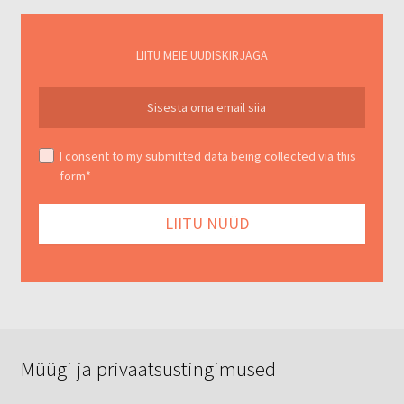
LIITU MEIE UUDISKIRJAGA
I consent to my submitted data being collected via this
form*
Müügi ja privaatsustingimused