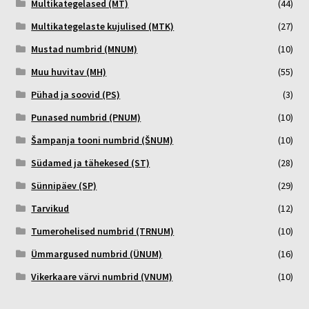
Multikategelased (MT)
(44)
Multikategelaste kujulised (MTK)
(27)
Mustad numbrid (MNUM)
(10)
Muu huvitav (MH)
(55)
Pühad ja soovid (PS)
(3)
Punased numbrid (PNUM)
(10)
Šampanja tooni numbrid (ŠNUM)
(10)
Südamed ja tähekesed (ST)
(28)
Sünnipäev (SP)
(29)
Tarvikud
(12)
Tumerohelised numbrid (TRNUM)
(10)
Ümmargused numbrid (ÜNUM)
(16)
Vikerkaare värvi numbrid (VNUM)
(10)