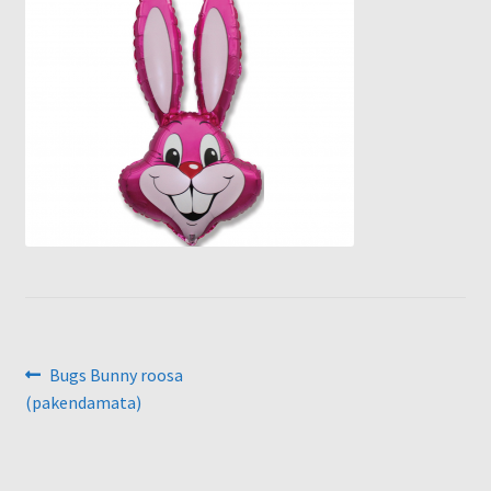
Õhupallid
Pallikuller
Täname
Navigeerimine
Eelmine
Bugs Bunny roosa
postitus:
(pakendamata)