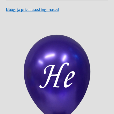
Müügi ja privaatsustingimused