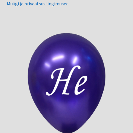
Müügi ja privaatsustingimused