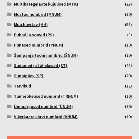
Multikategelaste kujulised (MTK)
(27)
Mustad numbrid (MNUM)
(10)
Muu huvitav (MH)
(55)
Pühad ja soovid (PS)
(3)
Punased numbrid (PNUM)
(10)
Šampanja tooni numbrid (ŠNUM)
(10)
Südamed ja tähekesed (ST)
(28)
Sünnipäev (SP)
(29)
Tarvikud
(12)
Tumerohelised numbrid (TRNUM)
(10)
Ümmargused numbrid (ÜNUM)
(16)
Vikerkaare värvi numbrid (VNUM)
(10)