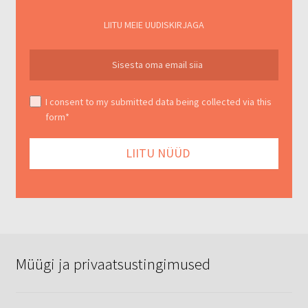
LIITU MEIE UUDISKIRJAGA
I consent to my submitted data being collected via this
form*
Müügi ja privaatsustingimused