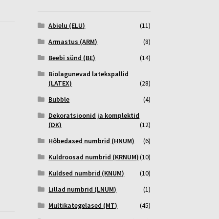
Abielu (ELU)
(11)
Armastus (ARM)
(8)
Beebi sünd (BE)
(14)
Biolagunevad latekspallid
(LATEX)
(28)
Bubble
(4)
Dekoratsioonid ja komplektid
(DK)
(12)
Hõbedased numbrid (HNUM)
(6)
Kuldroosad numbrid (KRNUM)
(10)
Kuldsed numbrid (KNUM)
(10)
Lillad numbrid (LNUM)
(1)
Multikategelased (MT)
(45)