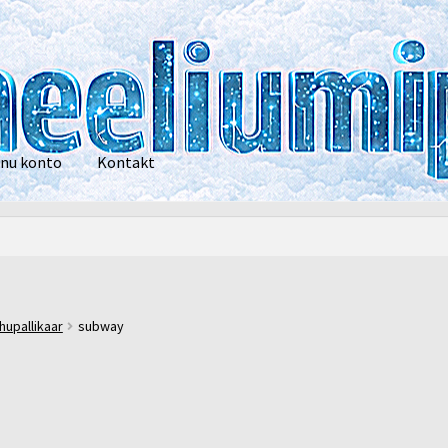
nu konto
Kontakt
privaatsustingimused
POOD
Heelium
Õhupallid
Pallikuller
Tänam
hupallikaar
subway