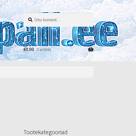
Otsi:
Otsi
€
0.00
0 artiklit
e
Tootekategooriad