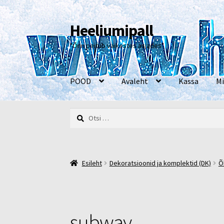
Heeliumipall
Liigu
Liigu
navigeerimisele
sisu
"Õnn peitub väikestes asjades"
juurde
POOD
Avaleht
Kassa
Mi
Otsi:
Esileht
Kassa
Kontakt
Minu konto
Müügi- ja 
Esileht
Dekoratsioonid ja komplektid (DK)
Õ
subway