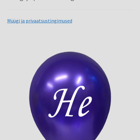
Müügi ja privaatsustingimused