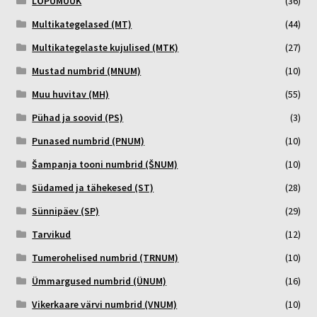
LÕPUMÜÜK
(36)
Multikategelased (MT)
(44)
Multikategelaste kujulised (MTK)
(27)
Mustad numbrid (MNUM)
(10)
Muu huvitav (MH)
(55)
Pühad ja soovid (PS)
(3)
Punased numbrid (PNUM)
(10)
Šampanja tooni numbrid (ŠNUM)
(10)
Südamed ja tähekesed (ST)
(28)
Sünnipäev (SP)
(29)
Tarvikud
(12)
Tumerohelised numbrid (TRNUM)
(10)
Ümmargused numbrid (ÜNUM)
(16)
Vikerkaare värvi numbrid (VNUM)
(10)