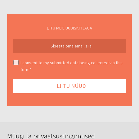
LIITU MEIE UUDISKIRJAGA
I consent to my submitted data being collected via this
form*
Müügi ja privaatsustingimused