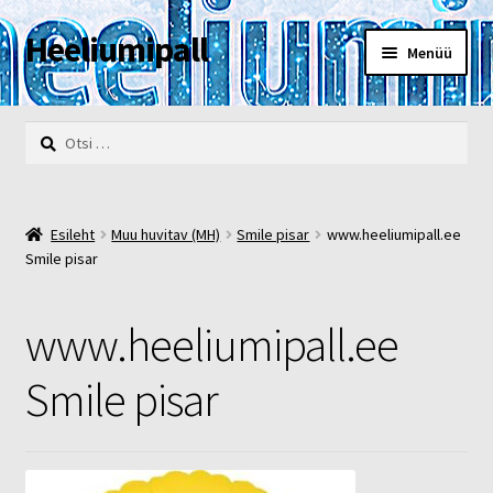
Heeliumipall
Liigu
Liigu
Menüü
navigeerimisele
sisu
juurde
Esileht
Otsi:
Kassa
Kontakt
Esileht
Muu huvitav (MH)
Smile pisar
www.heeliumipall.ee
Smile pisar
Minu konto
www.heeliumipall.ee
Müügi- ja privaatsustingimused
Smile pisar
POOD
Heelium