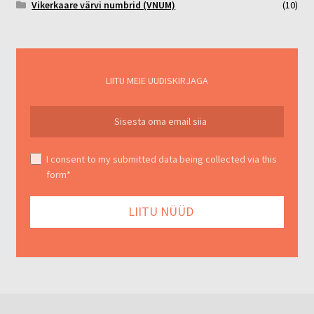
Vikerkaare värvi numbrid (VNUM)
(10)
LIITU MEIE UUDISKIRJAGA
I consent to my submitted data being collected via this
form*