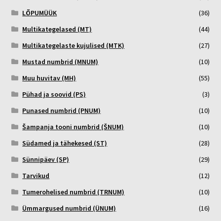
LÕPUMÜÜK
(36)
Multikategelased (MT)
(44)
Multikategelaste kujulised (MTK)
(27)
Mustad numbrid (MNUM)
(10)
Muu huvitav (MH)
(55)
Pühad ja soovid (PS)
(3)
Punased numbrid (PNUM)
(10)
Šampanja tooni numbrid (ŠNUM)
(10)
Südamed ja tähekesed (ST)
(28)
Sünnipäev (SP)
(29)
Tarvikud
(12)
Tumerohelised numbrid (TRNUM)
(10)
Ümmargused numbrid (ÜNUM)
(16)