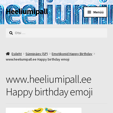
Heeliumipall
Liigu
Liigu
Menüü
navigeerimisele
sisu
juurde
Esileht
Otsi:
Kassa
Kontakt
Esileht
Sünnipäev (SP)
Emotikonid Happy Birthday
www.heeliumipall.ee Happy birthday emoji
Minu konto
www.heeliumipall.ee
Müügi- ja privaatsustingimused
Happy birthday emoji
POOD
Heelium