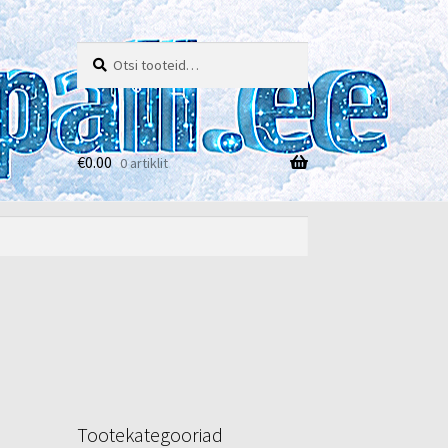
Otsi:
Otsi
€
0.00
0 artiklit
e
Tootekategooriad