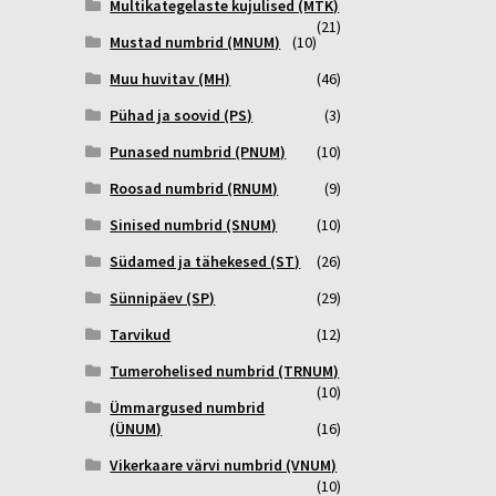
Multikategelaste kujulised (MTK)
(21)
Mustad numbrid (MNUM)
(10)
Muu huvitav (MH)
(46)
Pühad ja soovid (PS)
(3)
Punased numbrid (PNUM)
(10)
Roosad numbrid (RNUM)
(9)
Sinised numbrid (SNUM)
(10)
Südamed ja tähekesed (ST)
(26)
Sünnipäev (SP)
(29)
Tarvikud
(12)
Tumerohelised numbrid (TRNUM)
(10)
Ümmargused numbrid
(ÜNUM)
(16)
Vikerkaare värvi numbrid (VNUM)
(10)