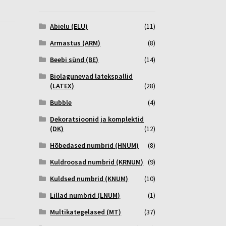
Abielu (ELU)
(11)
Armastus (ARM)
(8)
Beebi sünd (BE)
(14)
Biolagunevad latekspallid
(LATEX)
(28)
Bubble
(4)
Dekoratsioonid ja komplektid
(DK)
(12)
Hõbedased numbrid (HNUM)
(8)
Kuldroosad numbrid (KRNUM)
(9)
Kuldsed numbrid (KNUM)
(10)
Lillad numbrid (LNUM)
(1)
Multikategelased (MT)
(37)