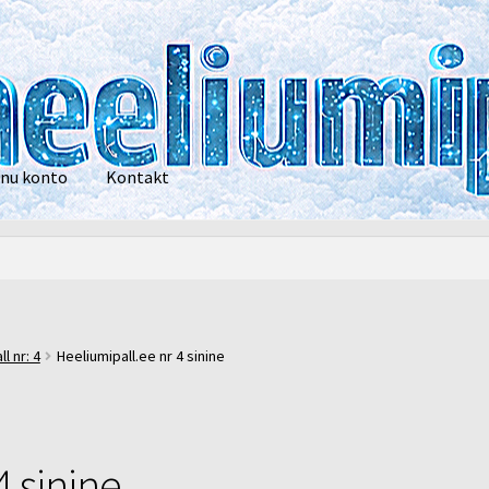
nu konto
Kontakt
privaatsustingimused
POOD
Heelium
Õhupallid
Pallikuller
Tänam
l nr: 4
Heeliumipall.ee nr 4 sinine
4 sinine