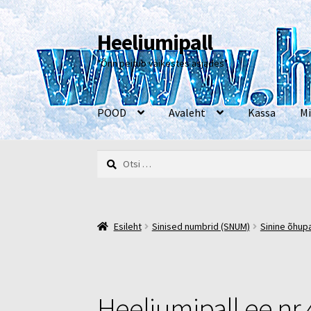
Heeliumipall
Liigu
Liigu
navigeerimisele
sisu
"Õnn peitub väikestes asjades"
juurde
POOD
Avaleht
Kassa
Mi
Otsi:
Esileht
Kassa
Kontakt
Minu konto
Müügi- ja 
Esileht
Sinised numbrid (SNUM)
Sinine õhupal
Heeliumipall.ee nr 