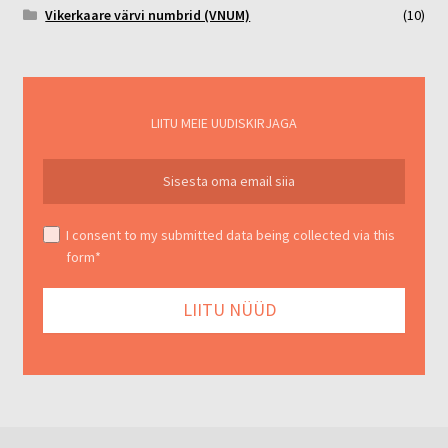
Vikerkaare värvi numbrid (VNUM)
(10)
LIITU MEIE UUDISKIRJAGA
I consent to my submitted data being collected via this
form*