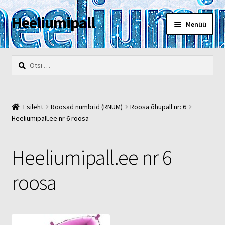
Heeliumipall
Liigu
Liigu
Menüü
navigeerimisele
sisu
juurde
Esileht
Otsi:
Kassa
Kontakt
Esileht
Roosad numbrid (RNUM)
Roosa õhupall nr: 6
Heeliumipall.ee nr 6 roosa
Minu konto
Heeliumipall.ee nr 6
Müügi- ja privaatsustingimused
roosa
POOD
Heelium