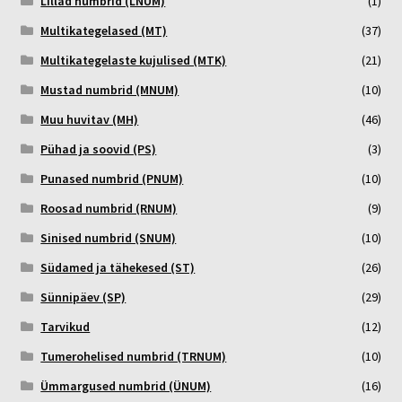
Lillad numbrid (LNUM)
(1)
Multikategelased (MT)
(37)
Multikategelaste kujulised (MTK)
(21)
Mustad numbrid (MNUM)
(10)
Muu huvitav (MH)
(46)
Pühad ja soovid (PS)
(3)
Punased numbrid (PNUM)
(10)
Roosad numbrid (RNUM)
(9)
Sinised numbrid (SNUM)
(10)
Südamed ja tähekesed (ST)
(26)
Sünnipäev (SP)
(29)
Tarvikud
(12)
Tumerohelised numbrid (TRNUM)
(10)
Ümmargused numbrid (ÜNUM)
(16)